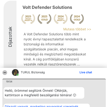
Volt Defender Solutions
Díjazottak
Mutass többet >>
A Volt Defender Solutions több mint
nyolc évnyi tapasztalattal rendelkezik a
biztonsági és informatikai
szolgáltatások piacán, ahol magas
minőségű és megbízható megoldásokat
kínál. A cég portfóliójában korszerű
vezeték nélküli riasztórendszerek ...
9.3
TURUL Biztonság
Live chat
19:54
Rangsorszervező
Népszavazás
Elérhetőség
Helló, örömmel segítünk Önnek! 🙂Kérjük,
SC Beautiful Company S.R.L.
Nyertesek
Elérhetőség
kattintson a megfelelő beszélgetési témára! 🙂
Bulevardul Aleea Timișul De
Az összes
Sus Nr. 2, Bl. A30, Sc. A, Et.
díjazottak
4, Ap. 13
listája
Díjazott vagyok, marketing anyagokat szeretnék