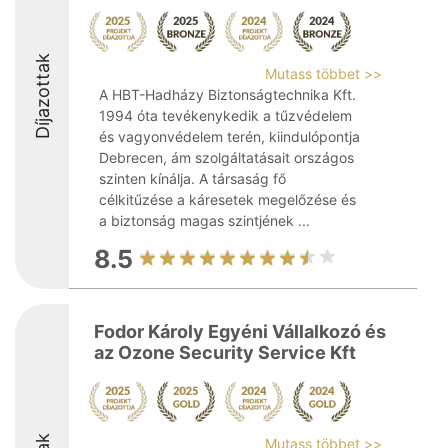
Díjazottak
Mutass többet >>
A HBT-Hadházy Biztonságtechnika Kft.
1994 óta tevékenykedik a tűzvédelem
és vagyonvédelem terén, kiindulópontja
Debrecen, ám szolgáltatásait országos
szinten kínálja. A társaság fő
célkitűzése a káresetek megelőzése és
a biztonság magas szintjének ...
8.5
Fodor Károly Egyéni Vállalkozó és
az Ozone Security Service Kft
Mutass többet >>