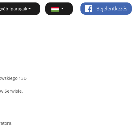
Bejelentkezés
gyéb iparágak
rowskiego 13D
w Serwisie.
atora.