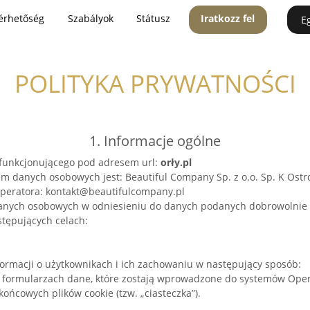
érhetőség
Szabályok
Státusz
Iratkozz fel
E
POLITYKA PRYWATNOŚCI
1. Informacje ogólne
, funkcjonującego pod adresem url:
orły.pl
m danych osobowych jest: Beautiful Company Sp. z o.o. Sp. K Ost
 operatora: kontakt@beautifulcompany.pl
danych osobowych w odniesieniu do danych podanych dobrowolnie 
tępujących celach:
nformacji o użytkownikach i ich zachowaniu w następujący sposób:
formularzach dane, które zostają wprowadzone do systemów Oper
ońcowych plików cookie (tzw. „ciasteczka”).