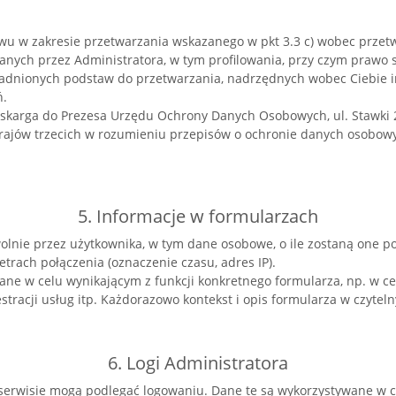
ciwu w zakresie przetwarzania wskazanego w pkt 3.3 c) wobec prz
anych przez Administratora, w tym profilowania, przy czym prawo
adnionych podstaw do przetwarzania, nadrzędnych wobec Ciebie int
ń.
e skarga do Prezesa Urzędu Ochrony Danych Osobowych, ul. Stawki 
ajów trzecich w rozumieniu przepisów o ochronie danych osobowyc
5. Informacje w formularzach
olnie przez użytkownika, w tym dane osobowe, o ile zostaną one p
trach połączenia (oznaczenie czasu, adres IP).
ne w celu wynikającym z funkcji konkretnego formularza, np. w ce
tracji usług itp. Każdorazowo kontekst i opis formularza w czyteln
6. Logi Administratora
serwisie mogą podlegać logowaniu. Dane te są wykorzystywane w 