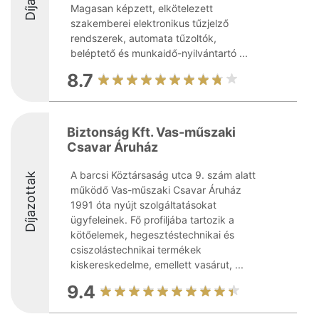
Magasan képzett, elkötelezett
szakemberei elektronikus tűzjelző
rendszerek, automata tűzoltók,
beléptető és munkaidő-nyilvántartó ...
8.7
Biztonság Kft. Vas-műszaki
Csavar Áruház
A barcsi Köztársaság utca 9. szám alatt
Díjazottak
működő Vas-műszaki Csavar Áruház
1991 óta nyújt szolgáltatásokat
ügyfeleinek. Fő profiljába tartozik a
kötőelemek, hegesztéstechnikai és
csiszolástechnikai termékek
kiskereskedelme, emellett vasárut, ...
9.4