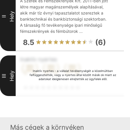
A Széfek és Fémszekrények Kft. 2011-ben jött
létre magyar magánszemélyek alapításával,
akik már tíz évnyi tapasztalatot szereztek a
Hely
II
banktechnikai és bankbiztonsági szektorban.
A társaság fő tevékenysége ipari minőségű
fémszekrények és fémbútorok ...
8.5
(6)
Inaktív nyertes
Inaktív nyertes - a vállalat tevékenységét a közelmúltban
Hely
felfüggesztették, vagy a nyertes által közölt másik ok miatt az
III
adatokat ideiglenesen elrejtették az ügyfelek elől.
Más cégek a környéken