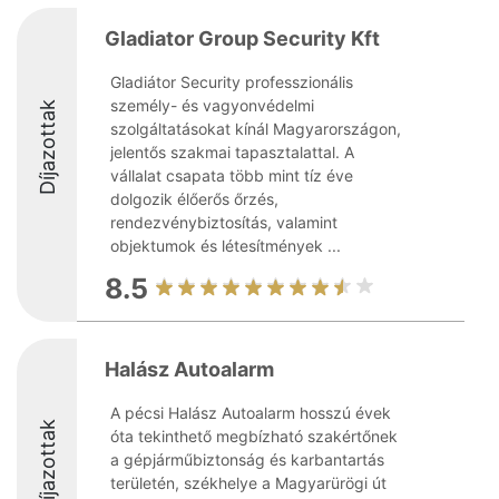
Gladiator Group Security Kft
Gladiátor Security professzionális
személy- és vagyonvédelmi
Díjazottak
szolgáltatásokat kínál Magyarországon,
jelentős szakmai tapasztalattal. A
vállalat csapata több mint tíz éve
dolgozik élőerős őrzés,
rendezvénybiztosítás, valamint
objektumok és létesítmények ...
8.5
Halász Autoalarm
A pécsi Halász Autoalarm hosszú évek
Díjazottak
óta tekinthető megbízható szakértőnek
a gépjárműbiztonság és karbantartás
területén, székhelye a Magyarürögi út