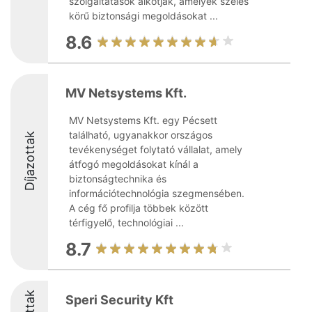
szolgáltatások alkotják, amelyek széles
körű biztonsági megoldásokat ...
8.6
MV Netsystems Kft.
MV Netsystems Kft. egy Pécsett
található, ugyanakkor országos
Díjazottak
tevékenységet folytató vállalat, amely
átfogó megoldásokat kínál a
biztonságtechnika és
információtechnológia szegmensében.
A cég fő profilja többek között
térfigyelő, technológiai ...
8.7
Speri Security Kft