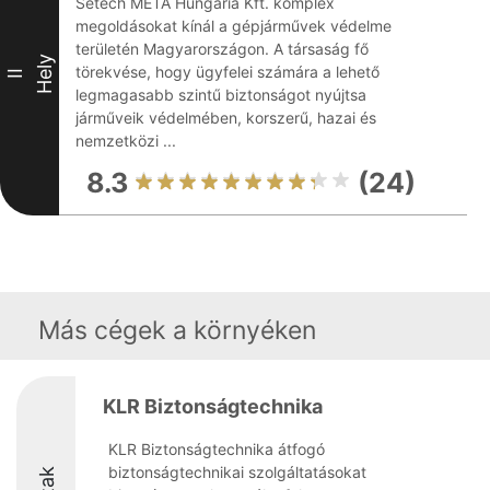
Setech META Hungária Kft. komplex
megoldásokat kínál a gépjárművek védelme
területén Magyarországon. A társaság fő
Hely
törekvése, hogy ügyfelei számára a lehető
II
legmagasabb szintű biztonságot nyújtsa
járműveik védelmében, korszerű, hazai és
nemzetközi ...
8.3
(24)
Más cégek a környéken
KLR Biztonságtechnika
KLR Biztonságtechnika átfogó
biztonságtechnikai szolgáltatásokat