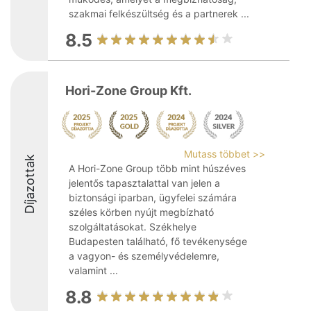
szakmai felkészültség és a partnerek ...
8.5
Hori-Zone Group Kft.
Mutass többet >>
Díjazottak
A Hori-Zone Group több mint húszéves
jelentős tapasztalattal van jelen a
biztonsági iparban, ügyfelei számára
széles körben nyújt megbízható
szolgáltatásokat. Székhelye
Budapesten található, fő tevékenysége
a vagyon- és személyvédelemre,
valamint ...
8.8