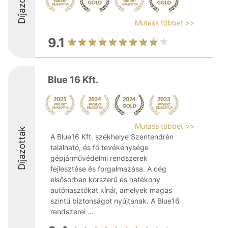
Díjazottak
Mutass többet >>
9.1
Blue 16 Kft.
Mutass többet >>
Díjazottak
A Blue16 Kft. székhelye Szentendrén
található, és fő tevékenysége
gépjárművédelmi rendszerek
fejlesztése és forgalmazása. A cég
elsősorban korszerű és hatékony
autóriasztókat kínál, amelyek magas
szintű biztonságot nyújtanak. A Blue16
rendszerei ...