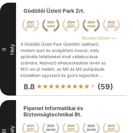
Gödöllői Üzleti Park Zrt.
Mutass többet >>
A Gödöllői Üzleti Park Gödöllőn található,
Hely
II
modern ipari és szolgáltató övezet, mely
optimális feltételeket kínál vállalkozások
számára. Kedvező elhelyezkedése révén az
M31-es út mellett, az M0 és M3 autópályák
közelében egyszerű és gyors logisztikai ...
8.8
(59)
Pipenet Informatikai és
Biztonságtechnikai Bt.
Hely
III