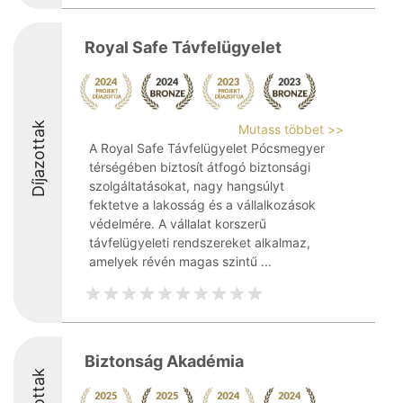
Royal Safe Távfelügyelet
Díjazottak
Mutass többet >>
A Royal Safe Távfelügyelet Pócsmegyer
térségében biztosít átfogó biztonsági
szolgáltatásokat, nagy hangsúlyt
fektetve a lakosság és a vállalkozások
védelmére. A vállalat korszerű
távfelügyeleti rendszereket alkalmaz,
amelyek révén magas szintű ...
Biztonság Akadémia