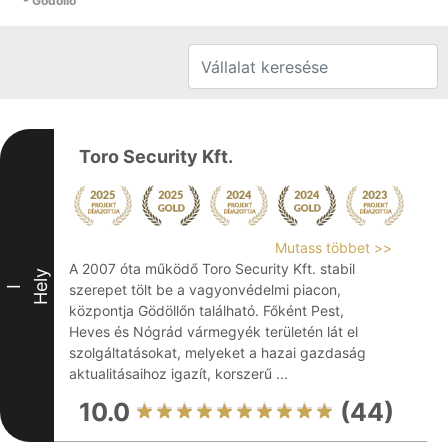
- Gödöllő
Toro Security Kft.
Mutass többet >>
A 2007 óta működő Toro Security Kft. stabil
Hely
szerepet tölt be a vagyonvédelmi piacon,
I
központja Gödöllőn található. Főként Pest,
Heves és Nógrád vármegyék területén lát el
szolgáltatásokat, melyeket a hazai gazdaság
aktualitásaihoz igazít, korszerű ...
10.0
(44)