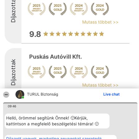
Díjazottak
Mutass többet >>
9.8
Puskás Autóvill Kft.
Díjazottak
Mutass többet >>
TURUL Biztonság
Live chat
9.6
09:46
Helló, örömmel segítünk Önnek! 🙂Kérjük,
Rangsorszervező
Népszavazás
Elérhetőség
SC Beautiful Company S.R.L.
kattintson a megfelelő beszélgetési témára! 🙂
Nyertesek
Elérhetőség
Bulevardul Aleea Timișul De
Az összes
Sus Nr. 2, Bl. A30, Sc. A, Et.
díjazottak
4, Ap. 13
listája
Díjazott vagyok, marketing anyagokat szeretnék