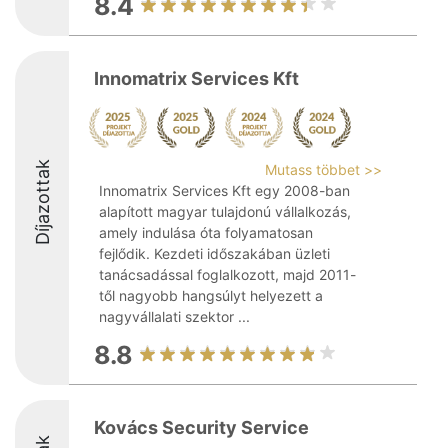
8.4
Innomatrix Services Kft
Díjazottak
Mutass többet >>
Innomatrix Services Kft egy 2008-ban
alapított magyar tulajdonú vállalkozás,
amely indulása óta folyamatosan
fejlődik. Kezdeti időszakában üzleti
tanácsadással foglalkozott, majd 2011-
től nagyobb hangsúlyt helyezett a
nagyvállalati szektor ...
8.8
Kovács Security Service