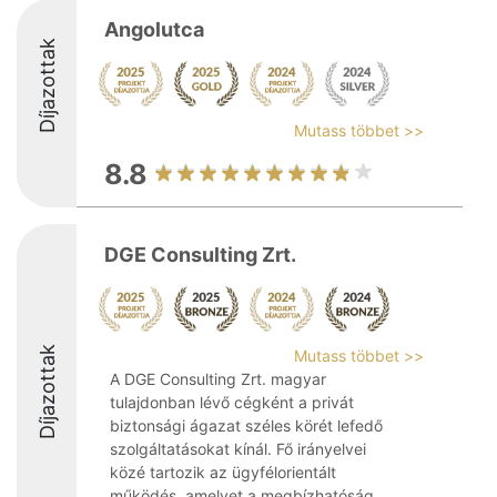
Angolutca
Díjazottak
Mutass többet >>
8.8
DGE Consulting Zrt.
Díjazottak
Mutass többet >>
A DGE Consulting Zrt. magyar
tulajdonban lévő cégként a privát
biztonsági ágazat széles körét lefedő
szolgáltatásokat kínál. Fő irányelvei
közé tartozik az ügyfélorientált
működés, amelyet a megbízhatóság,