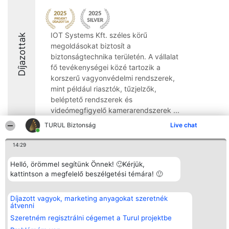
IOT Systems Kft. széles körű
Díjazottak
megoldásokat biztosít a
biztonságtechnika területén. A vállalat
fő tevékenységei közé tartozik a
korszerű vagyonvédelmi rendszerek,
mint például riasztók, tűzjelzők,
beléptető rendszerek és
videómegfigyelő kamerarendszerek ...
TURUL Biztonság
Live chat
8.6
14:29
Helló, örömmel segítünk Önnek! 🙂Kérjük,
Rangsorszervező
Népszavazás
Elérhetőség
SC Beautiful Company S.R.L.
kattintson a megfelelő beszélgetési témára! 🙂
Nyertesek
Elérhetőség
Bulevardul Aleea Timișul De
Az összes
Sus Nr. 2, Bl. A30, Sc. A, Et.
díjazottak
4, Ap. 13
listája
Díjazott vagyok, marketing anyagokat szeretnék
Bukarest 53-238
Szabályok
átvenni
Adószám 36737675
Státusz
Szeretném regisztrálni cégemet a Turul projektbe
tel: +363 033 425 71
Polityka
Prywatności