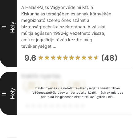
A Halas-Pajzs Vagyonvédelmi Kft. a
Kiskunhalas térségében és annak környékén
megbízható szereplőnek számít a
Hely
biztonságtechnika szektorában. A vállalat
II
múltja egészen 1992-ig vezethető vissza,
amikor jogelődje révén kezdte meg
tevékenységét ...
9.6
(48)
Inaktív nyertes
Inaktív nyertes - a vállalat tevékenységét a közelmúltban
Hely
felfüggesztették, vagy a nyertes által közölt másik ok miatt az
III
adatokat ideiglenesen elrejtették az ügyfelek elől.