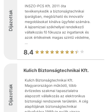
INSZO-PCS Kft. 2011 óta
tevékenykedik a biztonságtechnikai
Díjazottak
iparágban, megbízható és innovatív
megoldásokat kínálva ügyfelei számára.
A lajosmizsei székhellyel rendelkező
vállalkozás fő fókusza az ingatlanok és
azok értékeinek magas szintű védelme,
...
8.4
Kulich Biztonságtechnikai Kft.
Kulich Biztonságtechnikai Kft.
Magyarországon működő, több
Díjazottak
évtizedes szakmai tapasztalatra
alapozott vállalkozás az elektronikus
biztonsági rendszerek területén. A cég
alapítójának biztonságtechnikai
pályafutása 1989-ig nyúlik vissza,