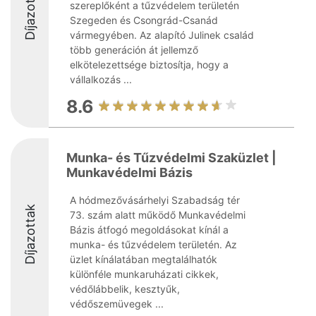
Díjazottak
szereplőként a tűzvédelem területén
Szegeden és Csongrád-Csanád
vármegyében. Az alapító Julinek család
több generáción át jellemző
elkötelezettsége biztosítja, hogy a
vállalkozás ...
8.6
Munka- és Tűzvédelmi Szaküzlet |
Munkavédelmi Bázis
A hódmezővásárhelyi Szabadság tér
Díjazottak
73. szám alatt működő Munkavédelmi
Bázis átfogó megoldásokat kínál a
munka- és tűzvédelem területén. Az
üzlet kínálatában megtalálhatók
különféle munkaruházati cikkek,
védőlábbelik, kesztyűk,
védőszemüvegek ...