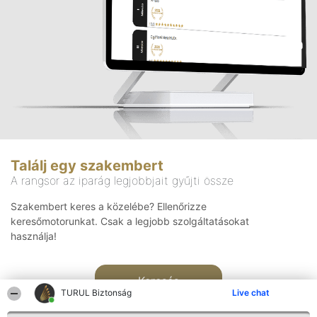
Találj egy szakembert
A rangsor az iparág legjobbjait gyűjti össze
Szakembert keres a közelébe? Ellenőrizze
keresőmotorunkat. Csak a legjobb szolgáltatásokat
használja!
Keresés
TURUL Biztonság
Live chat