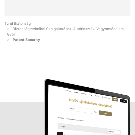
Turul Biztonság
Biztonságtechnikai Szolgáltatások, Autóriasztók, Vagyonvédelem -
Győr
Patent Security