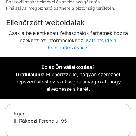
Bankovill szakértelmével és széles szolgáltatási
kínálatával megbízható partnere a biztonság területén.
Ellenőrzött weboldalak
Csak a bejelentkezett felhasználók férhetnek hozzá
ezekhez az információkhoz.
Kattints ide a
bejelentkezéshez.
Ez az Ön vállalkozása
?
Gratulálunk!
Ellenőrizze le, hogyan szerezhet
népszerűsítéshez szükséges anyagokat, hogy
élvezhesse sikerét.
Eger
II. Rákóczi Ferenc u. 95