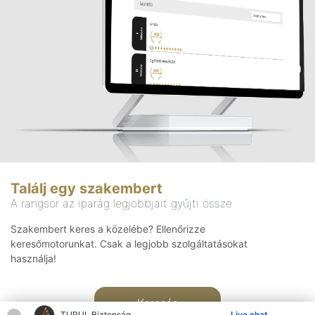
Találj egy szakembert
A rangsor az iparág legjobbjait gyűjti össze
Szakembert keres a közelébe? Ellenőrizze
keresőmotorunkat. Csak a legjobb szolgáltatásokat
használja!
Keresés
TURUL Biztonság
Live chat