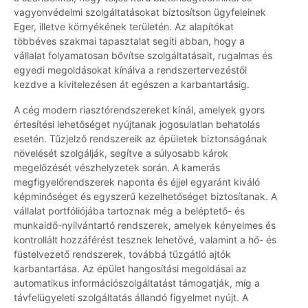
vagyonvédelmi szolgáltatásokat biztosítson ügyfeleinek
Eger, illetve környékének területén. Az alapítókat
többéves szakmai tapasztalat segíti abban, hogy a
vállalat folyamatosan bővítse szolgáltatásait, rugalmas és
egyedi megoldásokat kínálva a rendszertervezéstől
kezdve a kivitelezésen át egészen a karbantartásig.
A cég modern riasztórendszereket kínál, amelyek gyors
értesítési lehetőséget nyújtanak jogosulatlan behatolás
esetén. Tűzjelző rendszereik az épületek biztonságának
növelését szolgálják, segítve a súlyosabb károk
megelőzését vészhelyzetek során. A kamerás
megfigyelőrendszerek naponta és éjjel egyaránt kiváló
képminőséget és egyszerű kezelhetőséget biztosítanak. A
vállalat portfóliójába tartoznak még a beléptető- és
munkaidő-nyilvántartó rendszerek, amelyek kényelmes és
kontrollált hozzáférést tesznek lehetővé, valamint a hő- és
füstelvezető rendszerek, továbbá tűzgátló ajtók
karbantartása. Az épület hangosítási megoldásai az
automatikus információszolgáltatást támogatják, míg a
távfelügyeleti szolgáltatás állandó figyelmet nyújt. A