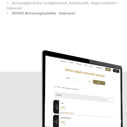
Biztonságtechnikai Szolgáltatások, Autóriasztók, Vagyonvédelem -
Debrecen
NOVEX Biztonságtechnika - Debrecen