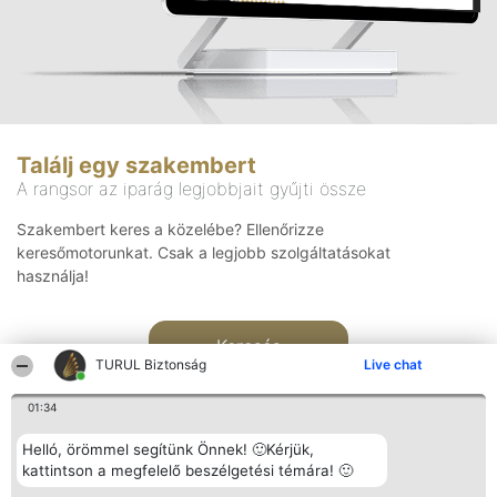
Találj egy szakembert
A rangsor az iparág legjobbjait gyűjti össze
Szakembert keres a közelébe? Ellenőrizze
keresőmotorunkat. Csak a legjobb szolgáltatásokat
használja!
Keresés
TURUL Biztonság
Live chat
01:34
Helló, örömmel segítünk Önnek! 🙂Kérjük,
kattintson a megfelelő beszélgetési témára! 🙂