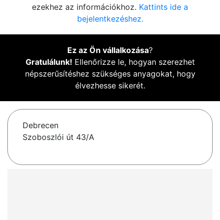
ezekhez az információkhoz.
Kattints ide a
bejelentkezéshez.
Ez az Ön vállalkozása
?
Gratulálunk!
Ellenőrizze le, hogyan szerezhet
népszerűsítéshez szükséges anyagokat, hogy
élvezhesse sikerét.
Debrecen
Szoboszlói út 43/A