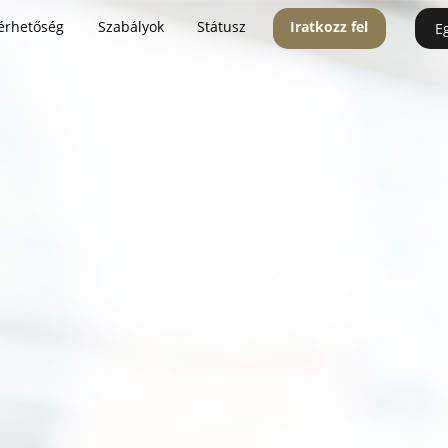
érhetőség
Szabályok
Státusz
Iratkozz fel
E