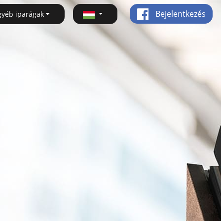
Bejelentkezés
gyéb iparágak