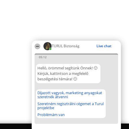
TURUL Biztonság
Live chat
05:12
Helló, örömmel segítünk Önnek! 🙂
Kérjük, kattintson a megfelelő
beszélgetési témára! 🙂
Díjazott vagyok, marketing anyagokat
szeretnék átvenni
Szeretném regisztrálni cégemet a Turul
projektbe
Problémám van