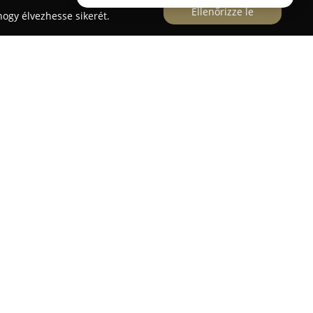
Ellenőrizze le
ogy élvezhesse sikerét.
 Kft
eghaladó tapasztalattal működik a magyar
 állítva a köz- és magántulajdon védelmét,
selekmények megelőzését Pest, Borsod és Békés
tatásokat kínál: korszerű távfelügyeletet, riasztó-
telepítését, illetve tűzvédelmi és beléptető
yes őrzés, műholdas gépjárműkövetés, valamint
zékelő rendszerek is elérhetők.
emléletet és teljes átláthatóságot képvisel. Rejtett
gy téves kivonulási díj – nem terhelik az
zalmat. Szoros kapcsolatot tart fenn a rendvédelmi