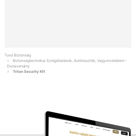
Turul Biztonság
Biztonságtechnikai Szolgáltatások, Autóriasztók, Vagyonvédelem -
Dunavarsány
Triton Security Kft