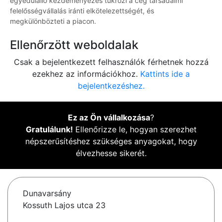
egyedülálló kezdeményezés tükrözi a cég társadalmi
felelősségvállalás iránti elkötelezettségét, és
megkülönbözteti a piacon.
Ellenőrzött weboldalak
Csak a bejelentkezett felhasználók férhetnek hozzá
ezekhez az információkhoz.
Kattints ide a
bejelentkezéshez.
Ez az Ön vállalkozása
?
Gratulálunk!
Ellenőrizze le, hogyan szerezhet
népszerűsítéshez szükséges anyagokat, hogy
élvezhesse sikerét.
Dunavarsány
Kossuth Lajos utca 23