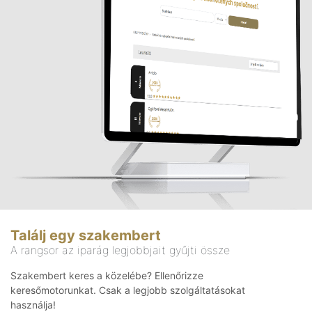
Találj egy szakembert
A rangsor az iparág legjobbjait gyűjti össze
Szakembert keres a közelébe? Ellenőrizze
keresőmotorunkat. Csak a legjobb szolgáltatásokat
használja!