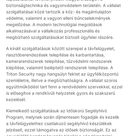
biztonságtechnika és vagyonvédelem területén. A vállalat
szolgáltatásai közé tartozik a köz- és magántulajdon
védelme, valamint a vagyon elleni bűncselekmények
megelőzése. A modern technológiai megoldások
alkalmazásával a vállalkozás professzionális és
megbízható szolgáltatásokat biztosít ügyfelei részére.
A kínált szolgáltatások között szerepel a távfelügyelet,
riasztóberendezések telepítése és karbantartása,
kamerarendszerek telepítése, tűzvédelmi rendszerek
kiépítése, valamint beléptető rendszerek telepítése. A
Triton Security nagy hangsúlyt fektet az ügyfélközpontú
szemléletre, illetve a megbízhatóságra. A vállalat szoros
együttműködést tart fenn a rendvédelmi szervekkel, ezzel
is elősegítve a rendkívüli helyzetek gyors és szakszerű
kezelését.
Kiemelkedő szolgáltatásuk az Időskorú Segélyhívó
Program, melynek során díjmentesen fogadják és kezelik
a távfelügyelethez csatlakozó segélyhívó készülékek
jelzéseit, ezzel támogatva az idősek biztonságát. Ez az