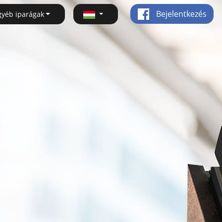
Bejelentkezés
gyéb iparágak