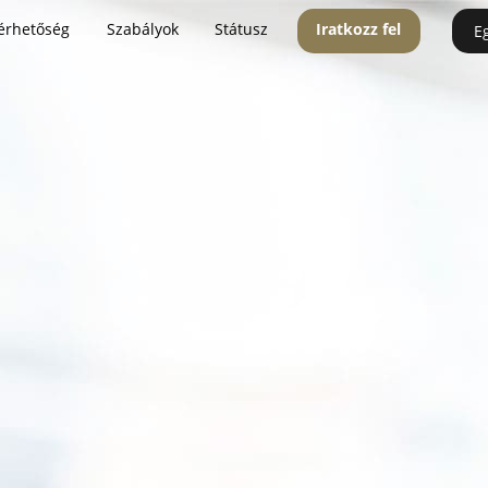
érhetőség
Szabályok
Státusz
Iratkozz fel
E