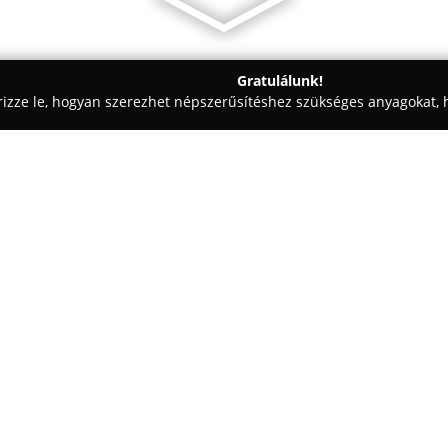
Gratulálunk!
rizze le, hogyan szerezhet népszerűsítéshez szükséges anyagokat, h
ok, Autóriasztók, Vagyonvédelem - Pécs
LDSZ Biztonságtechnik
Egy cég:
LDSZ Biztonságtechnika
1993 ó
biztonságtechnikai szektorban. 
professzionális biztonságtechn
ügyfelei családja, otthona, üz
Mutass többet >>
Országszerte vállalják riasztó
órás távfelügyeleti és kivonulós