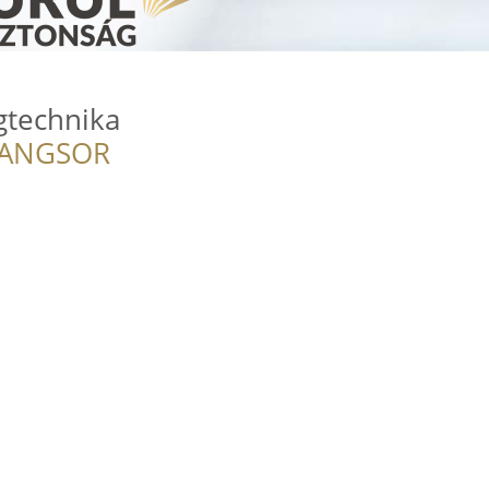
gtechnika
RANGSOR