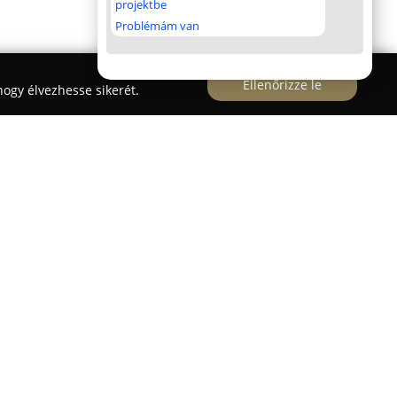
projektbe
Problémám van
Ellenőrizze le
ogy élvezhesse sikerét.
a
ta meghatározó szerepet tölt be a magyar
A cég elsődleges célja, hogy fejlett és
ikai megoldásokat és szolgáltatásokat kínáljon
lete vagy intézménye védelmének érdekében.
- és kamerarendszerek telepítését, amelyekhez 24
zolgáltatás is társul.