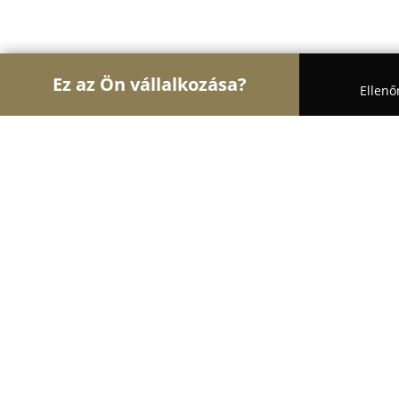
Ez az Ön vállalkozása?
Ellenő
Turul Biztonság
Biztonságtechnikai Szolgáltatás
LDSZ Biztonságtechnika
8.5
(70)