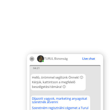
TURUL Biztonság
Live chat
04:21
Helló, örömmel segítünk Önnek! 🙂
Kérjük, kattintson a megfelelő
beszélgetési témára! 🙂
Díjazott vagyok, marketing anyagokat
szeretnék átvenni
Szeretném regisztrálni cégemet a Turul