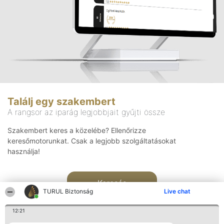
Találj egy szakembert
A rangsor az iparág legjobbjait gyűjti össze
Szakembert keres a közelébe? Ellenőrizze
keresőmotorunkat. Csak a legjobb szolgáltatásokat
használja!
Keresés
TURUL Biztonság
Live chat
12:21