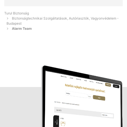
Turul Biztonság
Biztonságtechnikai Szolgáltatások, Autóriasztók, Vagyonvédelem -
Budapest
Alarm Team