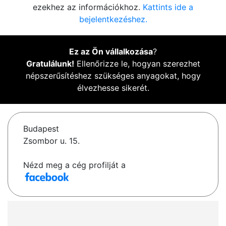
ezekhez az információkhoz.
Kattints ide a
bejelentkezéshez.
Ez az Ön vállalkozása
?
Gratulálunk!
Ellenőrizze le, hogyan szerezhet
népszerűsítéshez szükséges anyagokat, hogy
élvezhesse sikerét.
Budapest
Zsombor u. 15.
Nézd meg a cég profilját a