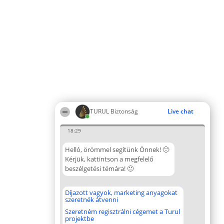
TURUL Biztonság
Live chat
18:29
Helló, örömmel segítünk Önnek! 🙂
Kérjük, kattintson a megfelelő
beszélgetési témára! 🙂
Díjazott vagyok, marketing anyagokat
szeretnék átvenni
Szeretném regisztrálni cégemet a Turul
projektbe