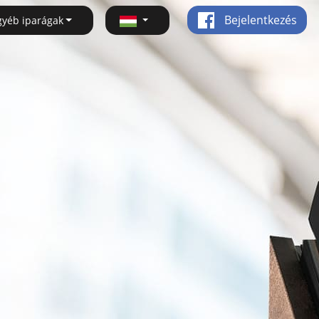
Bejelentkezés
gyéb iparágak