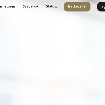
érhetőség
Szabályok
Státusz
Iratkozz fel
E