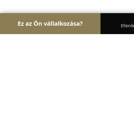
Ez az Ön vállalkozása?
Ellenő
Turul Biztonság
Biztonságtechnikai Szolgáltatá
Régi Barta Trading Kft
8.6
(17)
Budapest, II. utca 20