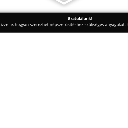
Gratulálunk!
rizze le, hogyan szerezhet népszerűsítéshez szükséges anyagokat, h
sok, Autóriasztók, Vagyonvédelem - Budapest
Régi Barta Trading
Egy cég:
Barta Trading Kft.
hosszú ideje
szférának, 1993 óta kínál prof
területén. A vállalat arra törek
legmagasabb szintű védelmet 
Mutass többet >>
többek között olyan nemzetközi
AUTOLOK és a BULLDOG, melyek
lopásokat.