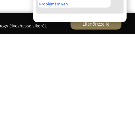
Problémám van
Ellenőrizze le
ogy élvezhesse sikerét.
 Kft
 biztos szereplője a magyar biztonságtechnikai
esszionális megoldásokat a járművédelem
szik, hogy ügyfelei autójának a lehető
nyújtsa a lopással szemben.
Barta Trading Kft.
 hírű márkák termékeit forgalmazza, mint az
 eredményesen akadályozzák meg a fizikai