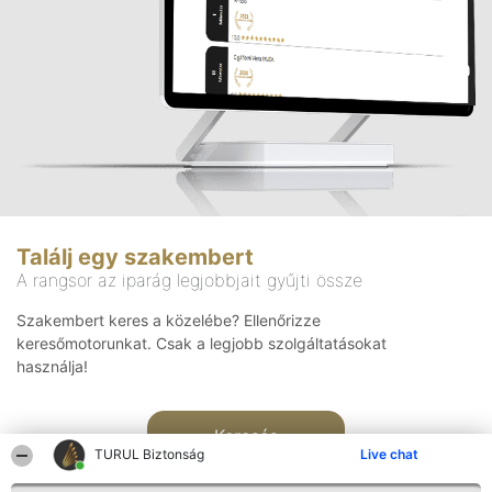
Találj egy szakembert
A rangsor az iparág legjobbjait gyűjti össze
Szakembert keres a közelébe? Ellenőrizze
keresőmotorunkat. Csak a legjobb szolgáltatásokat
használja!
Keresés
TURUL Biztonság
Live chat