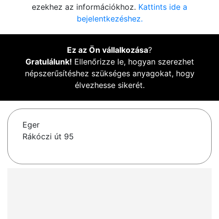
ezekhez az információkhoz.
Kattints ide a
bejelentkezéshez.
Ez az Ön vállalkozása
?
Gratulálunk!
Ellenőrizze le, hogyan szerezhet
népszerűsítéshez szükséges anyagokat, hogy
élvezhesse sikerét.
Eger
Rákóczi út 95