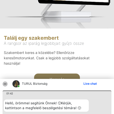
Találj egy szakembert
A rangsor az iparág legjobbjait gyűjti össze
Szakembert keres a közelébe? Ellenőrizze
keresőmotorunkat. Csak a legjobb szolgáltatásokat
használja!
Keresés
TURUL Biztonság
Live chat
01:42
Helló, örömmel segítünk Önnek! 🙂Kérjük,
kattintson a megfelelő beszélgetési témára! 🙂