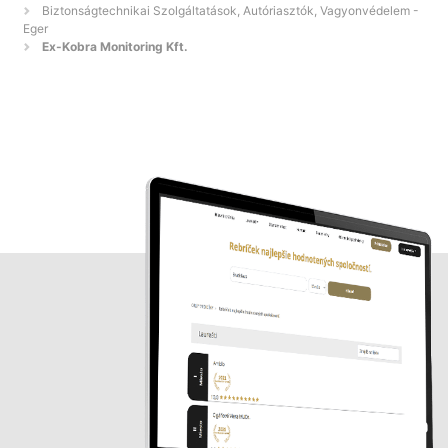
Biztonságtechnikai Szolgáltatások, Autóriasztók, Vagyonvédelem -
Eger
Ex-Kobra Monitoring Kft.