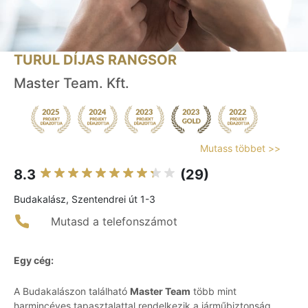
TURUL DÍJAS RANGSOR
Master Team. Kft.
Mutass többet >>
8.3
(29)
Budakalász, Szentendrei út 1-3
Mutasd a telefonszámot
Egy cég:
A Budakalászon található
Master Team
több mint
harmincéves tapasztalattal rendelkezik a járműbiztonság