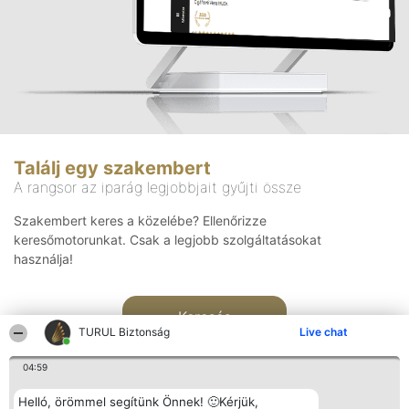
Találj egy szakembert
A rangsor az iparág legjobbjait gyűjti össze
Szakembert keres a közelébe? Ellenőrizze
keresőmotorunkat. Csak a legjobb szolgáltatásokat
használja!
Keresés
TURUL Biztonság
Live chat
04:59
Helló, örömmel segítünk Önnek! 🙂Kérjük,