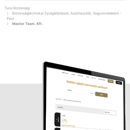
Turul Biztonság
Biztonságtechnikai Szolgáltatások, Autóriasztók, Vagyonvédelem -
Pest
Master Team. Kft.