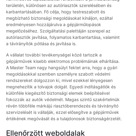
területén, különösen az autóriasztók szerelésében és
karbantartásában. Fő célja, hogy testreszabott és
megbízható biztonsági megoldásokat kínáljon, ezáltal
eredményesen hozzájárulva a gépjárműlopások
megelőzéséhez. Szolgáltatási palettáján szerepel az
autóriasztók javítása, folyamatos karbantartása, valamint
a távirányítók pótlása és javítása is.
A vállalat további tevékenységei közé tartozik a
gépjárművek kisebb elektromos problémáinak elhárítása.
A Master Team nagy hangsúlyt fektet arra, hogy a gyári
megoldásokkal szemben személyre szabott védelmi
rendszereket dolgozzon ki, mivel ezekkel lényegesen
megnehezítik a tolvajok dolgát. Egyedi indításgátlók és
különféle kiegészítő biztonsági elemek beépítésével
fokozzák az autók védelmét. Magas szintű szakértelmük
révén többféle márkájú riasztóberendezés és távirányító
szervizelését is vállalják, ezzel elősegítve a gépjárművek
értékének megóvását és a tulajdonosok biztonságérzetét.
Ellenőrzött weboldalak