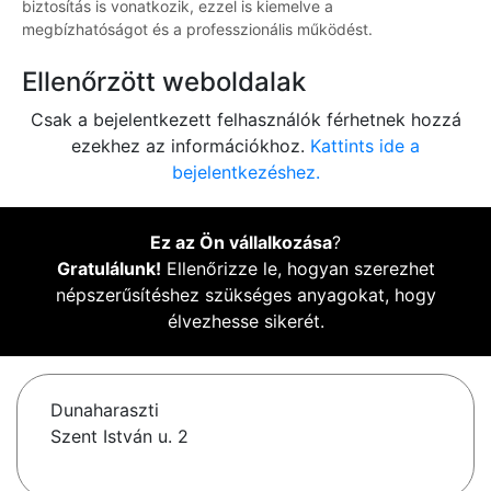
biztosítás is vonatkozik, ezzel is kiemelve a
megbízhatóságot és a professzionális működést.
Ellenőrzött weboldalak
Csak a bejelentkezett felhasználók férhetnek hozzá
ezekhez az információkhoz.
Kattints ide a
bejelentkezéshez.
Ez az Ön vállalkozása
?
Gratulálunk!
Ellenőrizze le, hogyan szerezhet
népszerűsítéshez szükséges anyagokat, hogy
élvezhesse sikerét.
Dunaharaszti
Szent István u. 2