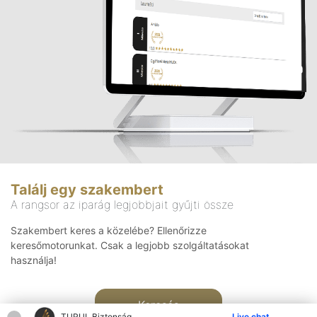
Találj egy szakembert
A rangsor az iparág legjobbjait gyűjti össze
Szakembert keres a közelébe? Ellenőrizze
keresőmotorunkat. Csak a legjobb szolgáltatásokat
használja!
Keresés
TURUL Biztonság
Live chat