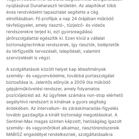
nyújtásával Dunaharaszti területén. Az alapítókat több
éves rendvédelmi tapasztalat segítette a cég
elindításában. Fő profiljuk a nap 24 órájában működő
távfelügyelet, amely riasztó-, tűzjelző- és videós
rendszerekre terjed ki, ezt gyorsreagálású
járőrszolgálattal egészítik ki. Ezen kívül a vállalat
biztonságtechnikai rendszerek, így riasztók, beléptetők
és térfigyelők tervezését, telepítését, valamint
szervizelését is végzi.
A szolgáltatások között helyet kap létesítmények
személy- és vagyonvédelme, továbbá portaszolgálat
biztosítása is. Jelentős előnyük a 2009 óta működő
gépjárműkövetési rendszer, amely folyamatos
pozíciójelzést ad. Az ügyfelek számára non-stop elérhető
segélyhívó rendszert is kínálnak a gyors segítség
érdekében. Az intervallum- és záráskimaradás-figyelés
tovább gazdagítja a kínált biztonsági megoldásokat. A
Sentinel-Max magas szinten képzett, hatóságilag igazolt
személy- és vagyonőröket alkalmaz, riasztórendszereik
MABISZ engedéllyel rendelkeznek, szolgáltatásaikra