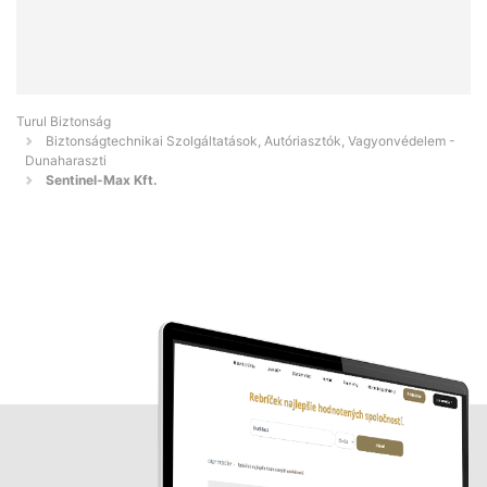
Turul Biztonság
Biztonságtechnikai Szolgáltatások, Autóriasztók, Vagyonvédelem -
Dunaharaszti
Sentinel-Max Kft.