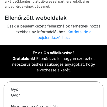
a kárcsökkentés, biztosítva ezzel partnerei erkölcsi és
anyagi érdekeinek védelmét.
Ellenőrzött weboldalak
Csak a bejelentkezett felhasználók férhetnek hozzá
ezekhez az információkhoz.
Kattints ide a
bejelentkezéshez.
Ez az Ön vállalkozása
?
Gratulálunk!
Ellenőrizze le, hogyan szerezhet
népszerűsítéshez szükséges anyagokat, hogy
élvezhesse sikerét.
Győr
Gyor
Nézd meg a cég profilját a