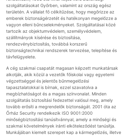
szolgáltatásokat Győrben, valamint az ország egész
területén. A vállalat fő célkitűzése, hogy megőrizze az
emberek biztonságérzetét és hatékonyan megelőzze a
vagyon elleni bűncselekményeket. Szolgáltatásai közé
tartozik az objektumvédelem, személyvédelem,
szállítmányok kísérése és biztosítása,
rendezvénybiztosítás, továbbá korszerű
biztonságtechnikai rendszerek tervezése, telepítése és
távfelügyelete.
A cég szakmai csapatát magasan képzett munkatársak
alkotják, akik közül a vezetők főiskolai vagy egyetemi
végzettséggel és jelentős bűnmegelőzési
tapasztalatokkal is bírnak, ezzel szavatolva a
megbízhatóságot és a magas színvonalat. Minden
szolgáltatás biztosítási fedezettel valósul meg, amely
tovább erősíti a megrendelők biztonságát. 2001 óta az
Őrház Security rendelkezik ISO 9001:2000
minőségbiztosítási tanúsítvánnyal, amely a minőségi és
szakmai követelmények iránti elköteleződést tanúsítja.
Munkájában kiemelt szerepet kap a kármegelőzés, illetve