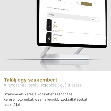
Találj egy szakembert
A rangsor az iparág legjobbjait gyűjti össze
Szakembert keres a közelébe? Ellenőrizze
keresőmotorunkat. Csak a legjobb szolgáltatásokat
használja!