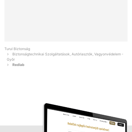
Turul Biztonság
Biztonságtechnikai Szolgáltatások, Autóriasztók, Vagyonvédelem -
Győr
Redlab