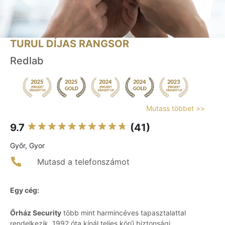
TURUL DÍJAS RANGSOR
Redlab
Mutass többet >>
9.7
(41)
Győr, Gyor
Mutasd a telefonszámot
Egy cég:
Őrház Security
több mint harmincéves tapasztalattal
rendelkezik, 1992 óta kínál teljes körű biztonsági