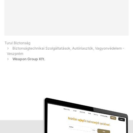
Turul Biztonság
Biztonságtechnikai Szolgáltatások, Autóriasztók, Vagyonvédelem -
Veszprém
Weapon Group Kft.