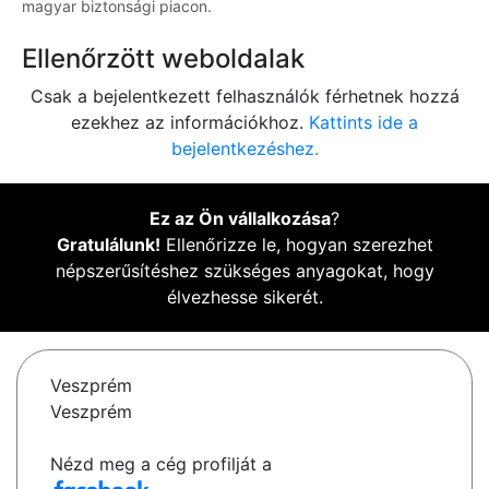
magyar biztonsági piacon.
Ellenőrzött weboldalak
Csak a bejelentkezett felhasználók férhetnek hozzá
ezekhez az információkhoz.
Kattints ide a
bejelentkezéshez.
Ez az Ön vállalkozása
?
Gratulálunk!
Ellenőrizze le, hogyan szerezhet
népszerűsítéshez szükséges anyagokat, hogy
élvezhesse sikerét.
Veszprém
Veszprém
Nézd meg a cég profilját a