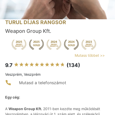
TURUL DÍJAS RANGSOR
Weapon Group Kft.
Mutass többet >>
9.7
(134)
Veszprém, Veszprém
Mutasd a telefonszámot
Egy cég:
A
Weapon Group Kft.
2011-ben kezdte meg működését
Veszprémben, a Házgyári út 1. szám alatt, és széleskörű