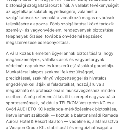
biztonsági szolgáltatásokat kínál. A vállalat tevékenységét
az ügyfélkapcsolatok egyediségére, valamint a
szolgáltatások színvonalára vonatkozó magas elvárások
teljesítésére alapozza. Főbb szolgáltatásai közé tartozik
személy- és vagyonvédelem, rendezvények biztosítása,
telephelyek őrzése, továbbá önvédelmi képzések
megszervezése és lebonyolítása.
A vállalkozás kiemelten ügyel annak biztosítására, hogy
magánszemélyek, vállalkozások és vagyontárgyak
védelmét naprakész és korszerű eljárásokkal garantálja.
Munkatársai alapos szakmai felkészültséggel,
precizitással, szakirányú végzettséggel és hivatalos
engedélyekkel látják el feladataikat, hozzájárulva a
megbízható és professzionális munkavégzéshez minden
esetben. A cég referenciái között szerepel nagyszabású
sportesemények, például a TELEKOM Veszprém KC és a
Győri AUDI ETO KC kézilabda-mérkőzéseinek biztosítása,
illetve ismert szállodák — köztük a balatonalmádi Ramada
Aurora Hotel & Resort Balaton — védelme is, alátámasztva
a Weapon Group Kft. stabilitását és megbízhatóságát a