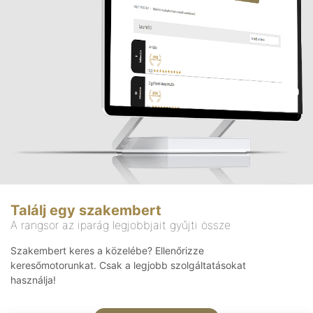
Találj egy szakembert
A rangsor az iparág legjobbjait gyűjti össze
Szakembert keres a közelébe? Ellenőrizze
keresőmotorunkat. Csak a legjobb szolgáltatásokat
használja!