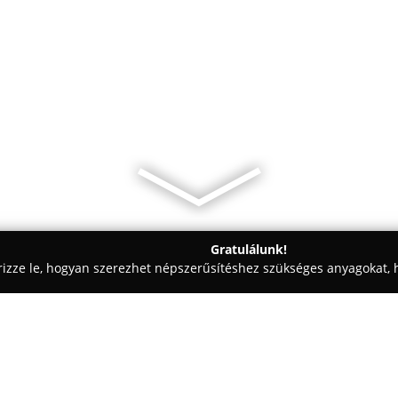
Gratulálunk!
rizze le, hogyan szerezhet népszerűsítéshez szükséges anyagokat, h
sok, Autóriasztók, Vagyonvédelem - Békéscsaba
Carlo Quality Bi