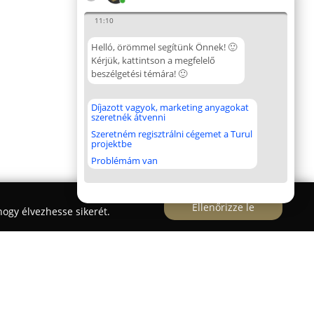
11:10
Helló, örömmel segítünk Önnek! 🙂
Kérjük, kattintson a megfelelő
beszélgetési témára! 🙂
Díjazott vagyok, marketing anyagokat
szeretnék átvenni
Szeretném regisztrálni cégemet a Turul
projektbe
Problémám van
Ellenőrizze le
ogy élvezhesse sikerét.
ztonságtechnika Kft.