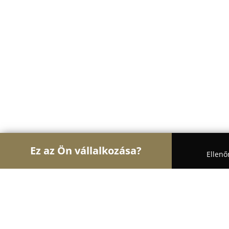
Ez az Ön vállalkozása?
Ellenő
Turul Biztonság
Biztonságtechnikai Szolgáltatá