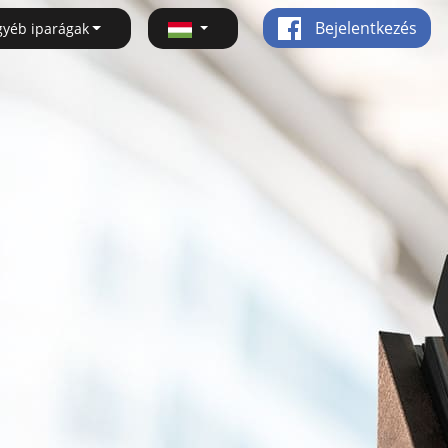
Bejelentkezés
gyéb iparágak