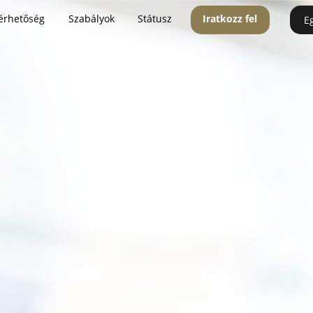
érhetőség
Szabályok
Státusz
Iratkozz fel
E