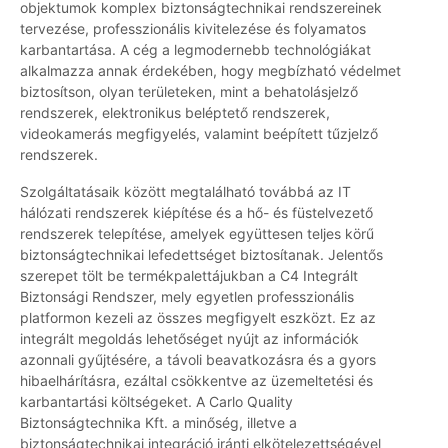
objektumok komplex biztonságtechnikai rendszereinek
tervezése, professzionális kivitelezése és folyamatos
karbantartása. A cég a legmodernebb technológiákat
alkalmazza annak érdekében, hogy megbízható védelmet
biztosítson, olyan területeken, mint a behatolásjelző
rendszerek, elektronikus beléptető rendszerek,
videokamerás megfigyelés, valamint beépített tűzjelző
rendszerek.
Szolgáltatásaik között megtalálható továbbá az IT
hálózati rendszerek kiépítése és a hő- és füstelvezető
rendszerek telepítése, amelyek együttesen teljes körű
biztonságtechnikai lefedettséget biztosítanak. Jelentős
szerepet tölt be termékpalettájukban a C4 Integrált
Biztonsági Rendszer, mely egyetlen professzionális
platformon kezeli az összes megfigyelt eszközt. Ez az
integrált megoldás lehetőséget nyújt az információk
azonnali gyűjtésére, a távoli beavatkozásra és a gyors
hibaelhárításra, ezáltal csökkentve az üzemeltetési és
karbantartási költségeket. A Carlo Quality
Biztonságtechnika Kft. a minőség, illetve a
biztonságtechnikai integráció iránti elkötelezettségével