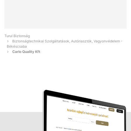
Turul Biztonság
Biztonságtechnikai Szolgáltatások, Autóriasztók, Vagyonvédelem -
Békéscsaba
Carlo Quality Kft