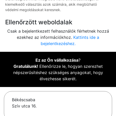
kiemelkedő választás azok számára, akik megbízható
védelmi megoldásokat keresnek.
Ellenőrzött weboldalak
Csak a bejelentkezett felhasználók férhetnek hozzá
ezekhez az információkhoz.
Kattints ide a
bejelentkezéshez.
Ez az Ön vállalkozása
?
Gratulálunk!
Ellenőrizze le, hogyan szerezhet
népszerűsítéshez szükséges anyagokat, hogy
élvezhesse sikerét.
Békéscsaba
Szív utca 16.