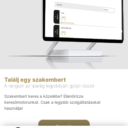
Találj egy szakembert
A rangsor az iparág legjobbjait gyűjti össze
Szakembert keres a közelébe? Ellenőrizze
keresőmotorunkat. Csak a legjobb szolgáltatásokat
használja!
Keresés