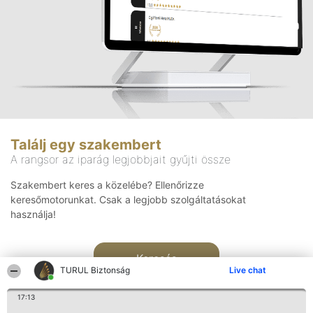
Találj egy szakembert
A rangsor az iparág legjobbjait gyűjti össze
Szakembert keres a közelébe? Ellenőrizze
keresőmotorunkat. Csak a legjobb szolgáltatásokat
használja!
Keresés
TURUL Biztonság
Live chat
17:13