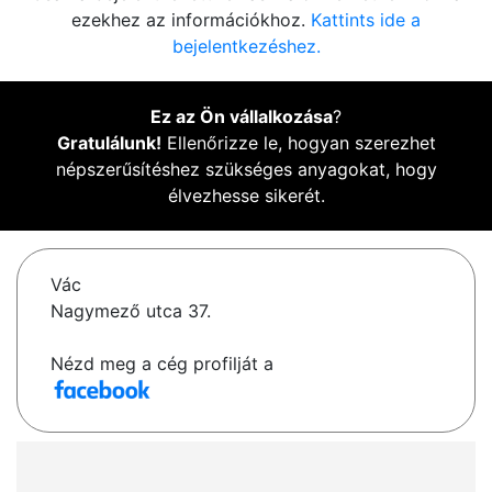
ezekhez az információkhoz.
Kattints ide a
bejelentkezéshez.
Ez az Ön vállalkozása
?
Gratulálunk!
Ellenőrizze le, hogyan szerezhet
népszerűsítéshez szükséges anyagokat, hogy
élvezhesse sikerét.
Vác
Nagymező utca 37.
Nézd meg a cég profilját a