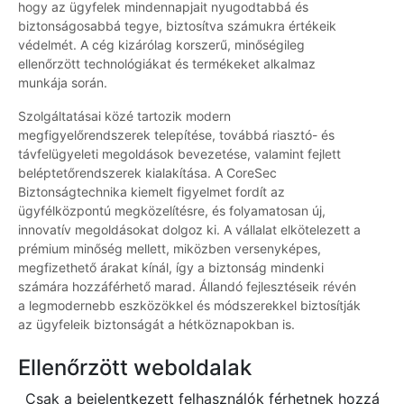
hogy az ügyfelek mindennapjait nyugodtabbá és
biztonságosabbá tegye, biztosítva számukra értékeik
védelmét. A cég kizárólag korszerű, minőségileg
ellenőrzött technológiákat és termékeket alkalmaz
munkája során.
Szolgáltatásai közé tartozik modern
megfigyelőrendszerek telepítése, továbbá riasztó- és
távfelügyeleti megoldások bevezetése, valamint fejlett
beléptetőrendszerek kialakítása. A CoreSec
Biztonságtechnika kiemelt figyelmet fordít az
ügyfélközpontú megközelítésre, és folyamatosan új,
innovatív megoldásokat dolgoz ki. A vállalat elkötelezett a
prémium minőség mellett, miközben versenyképes,
megfizethető árakat kínál, így a biztonság mindenki
számára hozzáférhető marad. Állandó fejlesztéseik révén
a legmodernebb eszközökkel és módszerekkel biztosítják
az ügyfeleik biztonságát a hétköznapokban is.
Ellenőrzött weboldalak
Csak a bejelentkezett felhasználók férhetnek hozzá