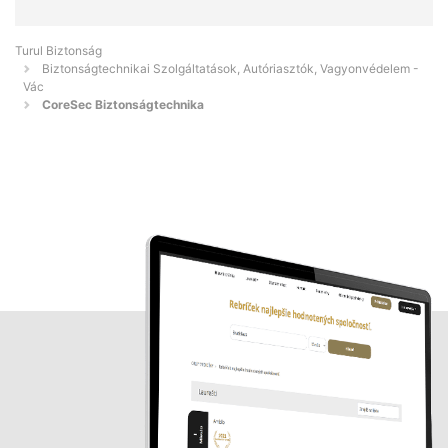
Turul Biztonság
Biztonságtechnikai Szolgáltatások, Autóriasztók, Vagyonvédelem -
Vác
CoreSec Biztonságtechnika