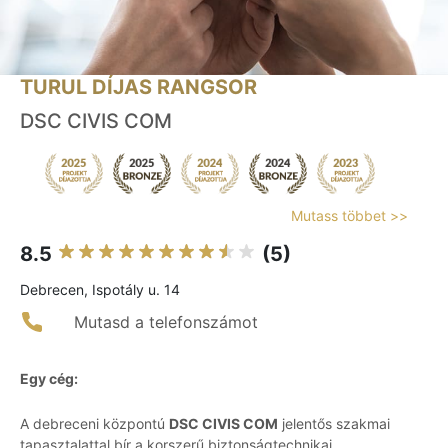
TURUL DÍJAS RANGSOR
DSC CIVIS COM
Mutass többet >>
8.5
(5)
Debrecen, Ispotály u. 14
Mutasd a telefonszámot
Egy cég:
A debreceni központú
DSC CIVIS COM
jelentős szakmai
tapasztalattal bír a korszerű biztonságtechnikai