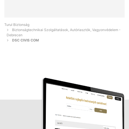
Turul Biztonság
Biztonságtechnikai Szolgáltatások, Autóriasztók, Vagyonvédelem -
Debrecen
DSC CIVIS COM