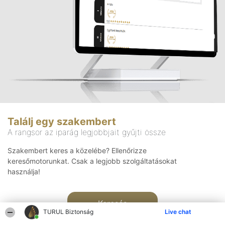
Találj egy szakembert
A rangsor az iparág legjobbjait gyűjti össze
Szakembert keres a közelébe? Ellenőrizze
keresőmotorunkat. Csak a legjobb szolgáltatásokat
használja!
Keresés
TURUL Biztonság
Live chat