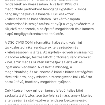
rendszerek alkalmazásában. A vállalat 1998 óta
megbízható partnerként támogatja ügyfeleit, különös
hangsúlyt helyezve a kanadai DSC eszközök
kivitelezésére és használatára. Szakértő csapata
professzionális szolgáltatásokat nyújt a vagyonvédelem, a
tűzjelző rendszerek, a beléptető megoldások és a kamera
alapú megfigyelőrendszerek területén.
A DSC CIVIS COM informatikai hálózatok, valamint
távközléstechnikai rendszerek tervezésében és
kivitelezésében is jártas. Az ügyfelek egyedi elvárásaihoz
igazodva átfogó, testreszabott biztonsági rendszereket
kínál, amik magas szinten biztosítják az értékek és
ingatlanok védelmét. A vállalat a minőség, a
megbízhatóság és az innováció iránti elkötelezettségével
törekszik arra, hogy minden biztonságtechnikai kihívásra
hosszú távú, hatékony megoldást nyújtson.
Célkitűzése, hogy minden igényt lefedő, teljes körű
szolgáltatást biztosítson ügyfelei számára, amely kiterjed
a tervezési fázistól kezdve a rendszer beüzemeléséig,