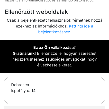
biztosítva a folyamatosságot és az állandó biztonságot.
Ellenőrzött weboldalak
Csak a bejelentkezett felhasználók férhetnek hozzá
ezekhez az információkhoz.
Kattints ide a
bejelentkezéshez.
Ez az Ön vállalkozása
?
Gratulálunk!
Ellenőrizze le, hogyan szerezhet
népszerűsítéshez szükséges anyagokat, hogy
élvezhesse sikerét.
Debrecen
Ispotály u. 14