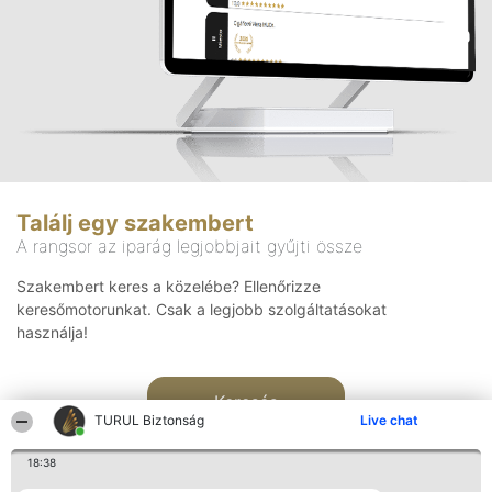
Találj egy szakembert
A rangsor az iparág legjobbjait gyűjti össze
Szakembert keres a közelébe? Ellenőrizze
keresőmotorunkat. Csak a legjobb szolgáltatásokat
használja!
Keresés
TURUL Biztonság
Live chat
18:38