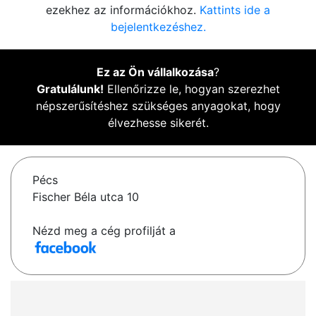
ezekhez az információkhoz.
Kattints ide a
bejelentkezéshez.
Ez az Ön vállalkozása
?
Gratulálunk!
Ellenőrizze le, hogyan szerezhet
népszerűsítéshez szükséges anyagokat, hogy
élvezhesse sikerét.
Pécs
Fischer Béla utca 10
Nézd meg a cég profilját a