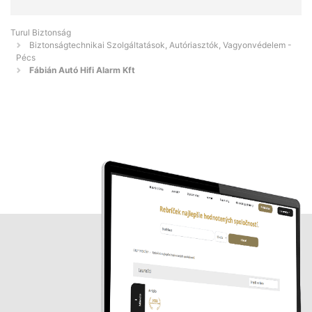
Turul Biztonság
Biztonságtechnikai Szolgáltatások, Autóriasztók, Vagyonvédelem -
Pécs
Fábián Autó Hifi Alarm Kft