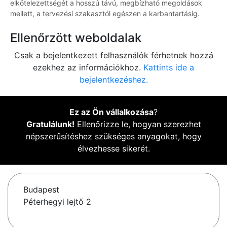
elkötelezettségét a hosszú távú, megbízható megoldások
mellett, a tervezési szakasztól egészen a karbantartásig.
Ellenőrzött weboldalak
Csak a bejelentkezett felhasználók férhetnek hozzá
ezekhez az információkhoz.
Kattints ide a
bejelentkezéshez.
Ez az Ön vállalkozása
?
Gratulálunk!
Ellenőrizze le, hogyan szerezhet
népszerűsítéshez szükséges anyagokat, hogy
élvezhesse sikerét.
Budapest
Péterhegyi lejtő 2