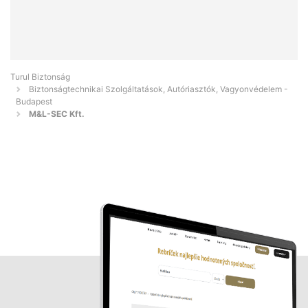
Turul Biztonság
Biztonságtechnikai Szolgáltatások, Autóriasztók, Vagyonvédelem -
Budapest
M&L-SEC Kft.