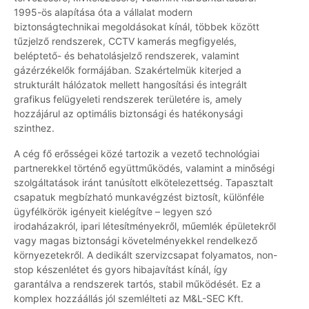
1995-ös alapítása óta a vállalat modern
biztonságtechnikai megoldásokat kínál, többek között
tűzjelző rendszerek, CCTV kamerás megfigyelés,
beléptető- és behatolásjelző rendszerek, valamint
gázérzékelők formájában. Szakértelmük kiterjed a
strukturált hálózatok mellett hangosítási és integrált
grafikus felügyeleti rendszerek területére is, amely
hozzájárul az optimális biztonsági és hatékonysági
szinthez.
A cég fő erősségei közé tartozik a vezető technológiai
partnerekkel történő együttműködés, valamint a minőségi
szolgáltatások iránt tanúsított elkötelezettség. Tapasztalt
csapatuk megbízható munkavégzést biztosít, különféle
ügyfélkörök igényeit kielégítve – legyen szó
irodaházakról, ipari létesítményekről, műemlék épületekről
vagy magas biztonsági követelményekkel rendelkező
környezetekről. A dedikált szervizcsapat folyamatos, non-
stop készenlétet és gyors hibajavítást kínál, így
garantálva a rendszerek tartós, stabil működését. Ez a
komplex hozzáállás jól szemlélteti az M&L-SEC Kft.