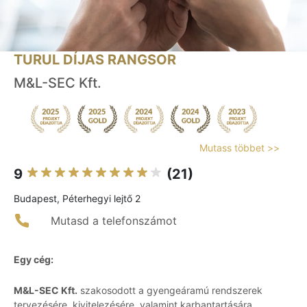
TURUL DÍJAS RANGSOR
M&L-SEC Kft.
Mutass többet >>
9
(21)
Budapest, Péterhegyi lejtő 2
Mutasd a telefonszámot
Egy cég:
M&L-SEC Kft.
szakosodott a gyengeáramú rendszerek
tervezésére, kivitelezésére, valamint karbantartására.