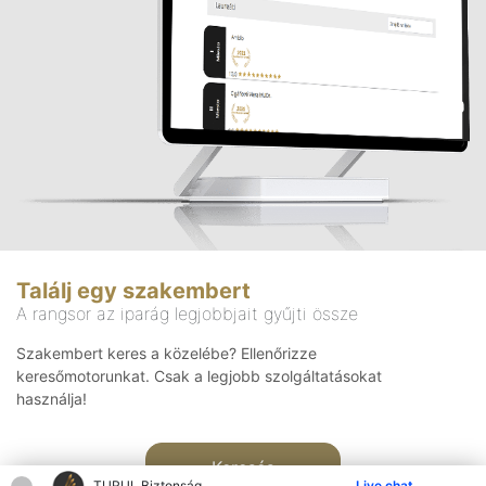
Találj egy szakembert
A rangsor az iparág legjobbjait gyűjti össze
Szakembert keres a közelébe? Ellenőrizze
keresőmotorunkat. Csak a legjobb szolgáltatásokat
használja!
Keresés
TURUL Biztonság
Live chat