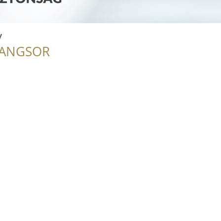
y
RANGSOR