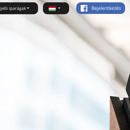
Bejelentkezés
gyéb iparágak