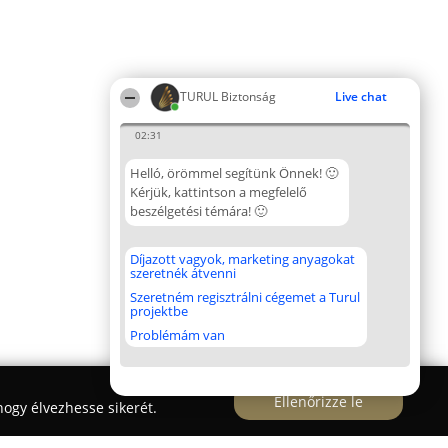
TURUL Biztonság
Live chat
02:31
Helló, örömmel segítünk Önnek! 🙂
Kérjük, kattintson a megfelelő
beszélgetési témára! 🙂
Díjazott vagyok, marketing anyagokat
szeretnék átvenni
Szeretném regisztrálni cégemet a Turul
projektbe
Problémám van
Ellenőrizze le
ogy élvezhesse sikerét.