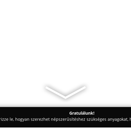
Gratulálunk!
rizze le, hogyan szerezhet népszerűsítéshez szükséges anyagokat, h