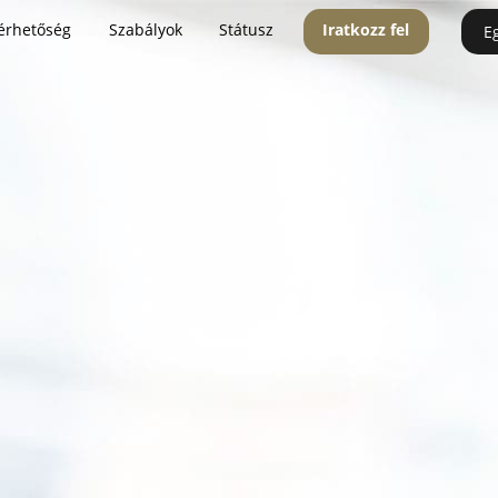
érhetőség
Szabályok
Státusz
Iratkozz fel
E