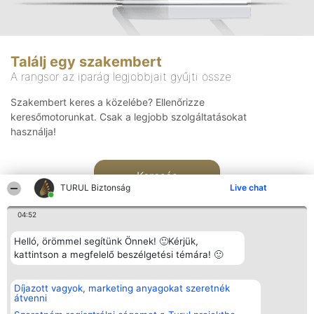
Találj egy szakembert
A rangsor az iparág legjobbjait gyűjti össze
Szakembert keres a közelébe? Ellenőrizze
keresőmotorunkat. Csak a legjobb szolgáltatásokat
használja!
Keresés
TURUL Biztonság
Live chat
04:52
Helló, örömmel segítünk Önnek! 🙂Kérjük,
kattintson a megfelelő beszélgetési témára! 🙂
Rangsorszervező
Népszavazás
Elérhetőség
Díjazott vagyok, marketing anyagokat szeretnék
SC Beautiful Company S.R.L.
Nyertesek
Elérhetőség
átvenni
Bulevardul Aleea Timișul De
Az összes
Sus Nr. 2, Bl. A30, Sc. A, Et.
díjazottak