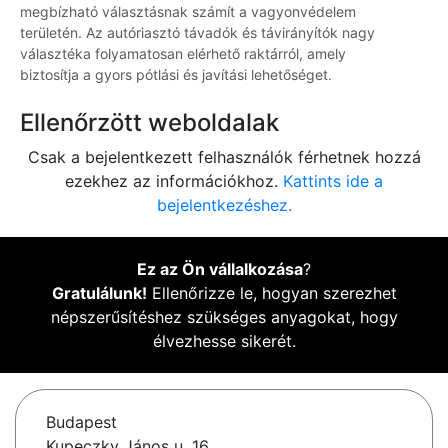
megbízható választásnak számít a vagyonvédelem
területén. Az autóriasztó távadók és távirányítók nagy
választéka folyamatosan elérhető raktárról, amely
biztosítja a gyors pótlási és javítási lehetőséget.
Ellenőrzött weboldalak
Csak a bejelentkezett felhasználók férhetnek hozzá
ezekhez az információkhoz.
Kattints ide a
bejelentkezéshez.
Ez az Ön vállalkozása
?
Gratulálunk!
Ellenőrizze le, hogyan szerezhet
népszerűsítéshez szükséges anyagokat, hogy
élvezhesse sikerét.
Budapest
Kupeczky János u. 16