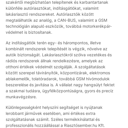
szakértői megbízhatóan telepítenek és karbantartanak
különféle autóriasztókat, indításgátlókat, valamint
lakásriasztó rendszereket. Autóriasztóik között
megtalálhatók az analóg, a CAN-BUS, valamint a GSM
technológián alapuló eszközök, továbbá motorkerékpár-
védelmet is biztosítanak.
Az indításgátlók terén egy- és hárompontos, illetve
kombinált rendszerek telepítését is végzik, növelve az
autók biztonságát. Lakásriasztókról szólva vezetékes és
rádiós rendszerek állnak rendelkezésre, amelyek az
otthoni értékek védelmét szolgálják. A szolgáltatások
között szerepel távirányítók, központizárak, elektromos
ablakemelők, tolatóradarok, továbbá GSM hívómodulok
beszerelése és javítása is. A vállalat nagy hangsúlyt fektet
a szakmai tudásra, ügyfélközpontúságra, gyors és precíz
munkavégzésre.
Különlegességként helyszíni segítséget is nyújtanak
lerobbant járművek esetében, ami értékes extra
szolgáltatásnak számít. Széles termékkínálattal és
professzionális hozzáállással a Riasztósember.hu Kft.