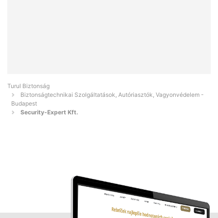
Turul Biztonság
Biztonságtechnikai Szolgáltatások, Autóriasztók, Vagyonvédelem -
Budapest
Security-Expert Kft.