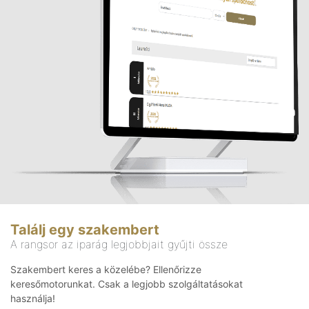
Találj egy szakembert
A rangsor az iparág legjobbjait gyűjti össze
Szakembert keres a közelébe? Ellenőrizze
keresőmotorunkat. Csak a legjobb szolgáltatásokat
használja!