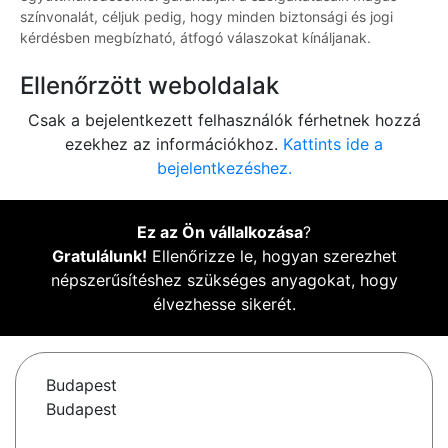
színvonalát, céljuk pedig, hogy minden biztonsági és jogi
kérdésben megbízható, átfogó válaszokat kínáljanak.
Ellenőrzött weboldalak
Csak a bejelentkezett felhasználók férhetnek hozzá
ezekhez az információkhoz.
Kattints ide a
bejelentkezéshez.
Ez az Ön vállalkozása
?
Gratulálunk!
Ellenőrizze le, hogyan szerezhet
népszerűsítéshez szükséges anyagokat, hogy
élvezhesse sikerét.
Budapest
Budapest