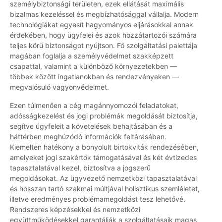
személybiztonsági területen, ezek ellátását maximális
bizalmas kezeléssel és megbízhatósággal vállalja. Modern
technológiákat egyesít hagyományos eljárásokkal annak
érdekében, hogy ügyfelei és azok hozzátartozói számára
teljes körű biztonságot nyújtson. Fő szolgáltatási palettája
magában foglalja a személyvédelmet szakképzett
csapattal, valamint a különböző környezetekben —
többek között ingatlanokban és rendezvényeken —
megvalósuló vagyonvédelmet.
Ezen túlmenően a cég magánnyomozói feladatokat,
adósságkezelést és jogi problémák megoldását biztosítja,
segítve ügyfeleit a követelések behajtásában és a
háttérben meghúzódó információk feltárásában.
Kiemelten hatékony a bonyolult birtokviták rendezésében,
amelyeket jogi szakértők támogatásával és két évtizedes
tapasztalatával kezel, biztosítva a jogszerű
megoldásokat. Az ügyvezető nemzetközi tapasztalatával
és hosszan tartó szakmai múltjával holisztikus szemléletet,
illetve eredményes problémamegoldást tesz lehetővé.
Rendszeres képzésekkel és nemzetközi
együttműködésekkel garantálják a szolgáltatásaik magas