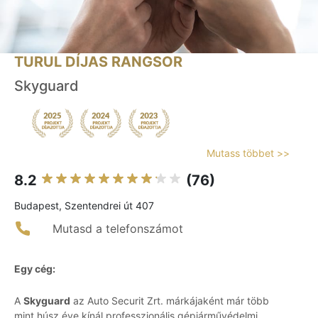
TURUL DÍJAS RANGSOR
Skyguard
Mutass többet >>
8.2
(76)
Budapest, Szentendrei út 407
Mutasd a telefonszámot
Egy cég:
A
Skyguard
az Auto Securit Zrt. márkájaként már több
mint húsz éve kínál professzionális gépjárművédelmi