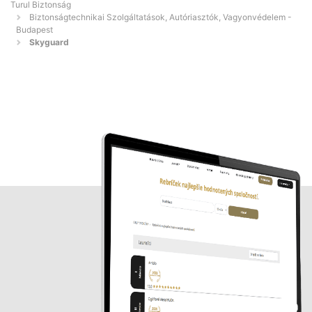
Turul Biztonság
Biztonságtechnikai Szolgáltatások, Autóriasztók, Vagyonvédelem -
Budapest
Skyguard