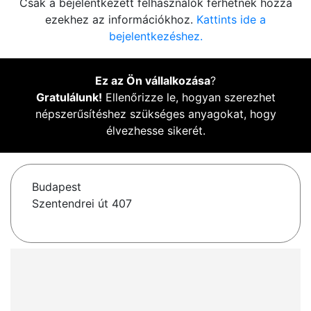
Csak a bejelentkezett felhasználók férhetnek hozzá
ezekhez az információkhoz.
Kattints ide a
bejelentkezéshez.
Ez az Ön vállalkozása
?
Gratulálunk!
Ellenőrizze le, hogyan szerezhet
népszerűsítéshez szükséges anyagokat, hogy
élvezhesse sikerét.
Budapest
Szentendrei út 407