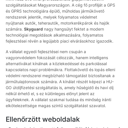
szolgáltatásokat Magyarországon. A cég fő profilját a GPS
és GPRS technológiára épülő, műholdas járműkövető
rendszerek jelentik, melyek folyamatos védelmet
nyújtanak autók, teherautók, motorkerékpárok és hajók
számára.
Skyguard
nagy hangsúlyt fektet a modern
technológiai megoldások alkalmazására, folyamatos
fejlesztései révén a legújabb piaci elvárásokhoz igazodik.
A vállalat egyedi fejlesztései nem csupán a
vagyonvédelem fokozását célozzák, hanem intelligens
alternatívákat kínálnak a közlekedéssel és parkolással
kapcsolatos napi problémákra. Flottakövető és lopás elleni
védelmi rendszerei megbízható támogatást biztosítanak a
járműtulajdonosok számára. A kínálat részét képezi a HU-
GO útdíjfizetési szolgáltatás is, amely hűségidő és havi díj
nélkül érhető el, s ez különleges előnyt jelent az
ügyfeleknek. A vállalat szakmai tudása és minőség iránti
elkötelezettsége magas szintű szolgáltatást szavatol.
Ellenőrzött weboldalak