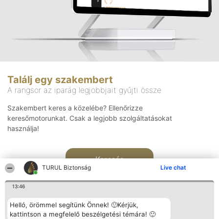
Találj egy szakembert
A rangsor az iparág legjobbjait gyűjti össze
Szakembert keres a közelébe? Ellenőrizze
keresőmotorunkat. Csak a legjobb szolgáltatásokat
használja!
Keresés
TURUL Biztonság
Live chat
13:46
Helló, örömmel segítünk Önnek! 🙂Kérjük,
kattintson a megfelelő beszélgetési témára! 🙂