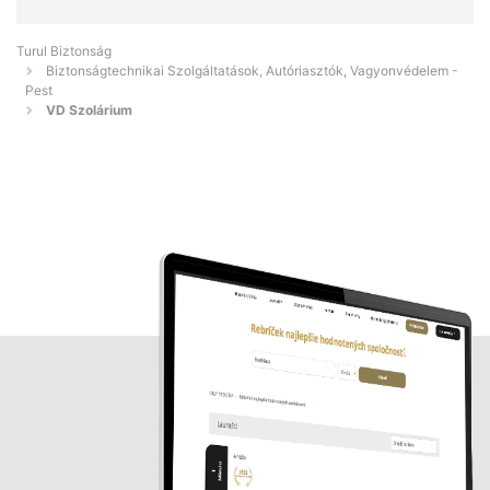
Turul Biztonság
Biztonságtechnikai Szolgáltatások, Autóriasztók, Vagyonvédelem -
Pest
VD Szolárium