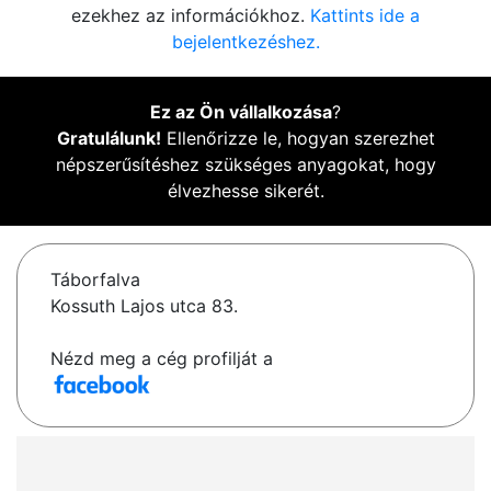
ezekhez az információkhoz.
Kattints ide a
bejelentkezéshez.
Ez az Ön vállalkozása
?
Gratulálunk!
Ellenőrizze le, hogyan szerezhet
népszerűsítéshez szükséges anyagokat, hogy
élvezhesse sikerét.
Táborfalva
Kossuth Lajos utca 83.
Nézd meg a cég profilját a