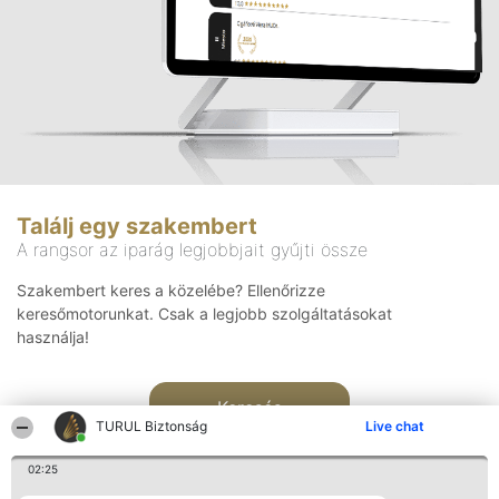
Találj egy szakembert
A rangsor az iparág legjobbjait gyűjti össze
Szakembert keres a közelébe? Ellenőrizze
keresőmotorunkat. Csak a legjobb szolgáltatásokat
használja!
Keresés
TURUL Biztonság
Live chat
02:25