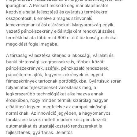
iparágban. A Pécsett működő cég már alapításától
kezdve a saját fejlesztésű és gyártású termékekre
összpontosít, kiemelve a magas színvonalú
lemezmegmunkálási eljárásokat. Magyarország egyik
vezető páncélszekrény előállítójaként rendkívül széles
termékkínálata több mint 600 eltérő biztonságtechnikai
megoldást foglal magába.
A társaság választéka kiterjed a lakossági, vállalati és
banki biztonsági szegmensekre is, többek között
páncélszekrények, széfek, pénzkezelő rendszerek,
páncélterem ajtók, fegyverszekrények és egyedi
fémszekrények tartoznak portfóliójukba. Gyártásuk során
folyamatos fejlesztéseket valósítanak meg, a
legkorszerűbb technológiákat alkalmazva annak
érdekében, hogy minden termék kizárólag magyar
előállítású legyen, megfelelve az európai minőségi
normáknak. Az innováció jegyében, a hagyományos
tárolási eszközök mellett modern készpénzkezelő
automatákat és utastájékoztató rendszereket is
fejlesztenek, gyártanak. Jelentős