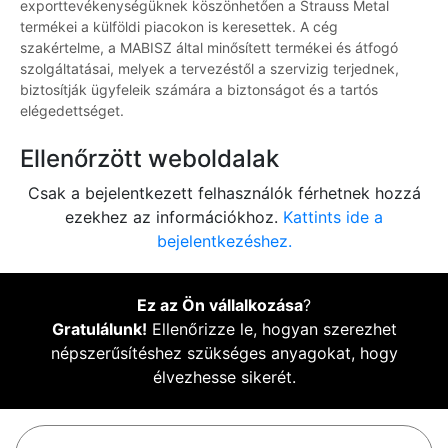
exporttevékenységüknek köszönhetően a Strauss Metal
termékei a külföldi piacokon is keresettek. A cég
szakértelme, a MABISZ által minősített termékei és átfogó
szolgáltatásai, melyek a tervezéstől a szervizig terjednek,
biztosítják ügyfeleik számára a biztonságot és a tartós
elégedettséget.
Ellenőrzött weboldalak
Csak a bejelentkezett felhasználók férhetnek hozzá
ezekhez az információkhoz.
Kattints ide a
bejelentkezéshez.
Ez az Ön vállalkozása
?
Gratulálunk!
Ellenőrizze le, hogyan szerezhet
népszerűsítéshez szükséges anyagokat, hogy
élvezhesse sikerét.