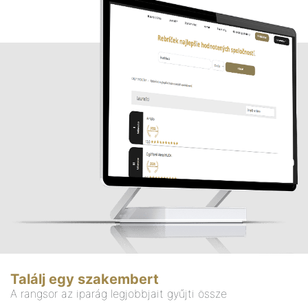
Találj egy szakembert
A rangsor az iparág legjobbjait gyűjti össze