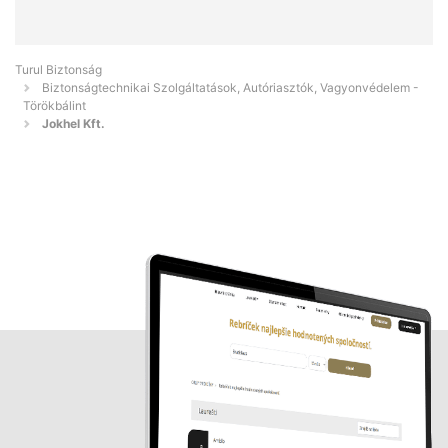
Turul Biztonság
Biztonságtechnikai Szolgáltatások, Autóriasztók, Vagyonvédelem -
Törökbálint
Jokhel Kft.