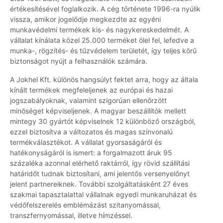
értékesítésével foglalkozik. A cég története 1996-ra nyúlik
vissza, amikor jogelődje megkezdte az egyéni
munkavédelmi termékek kis- és nagykereskedelmét. A
vállalat kínálata közel 25.000 terméket ölel fel, lefedve a
munka-, rögzítés- és tűzvédelem területét, így teljes körű
biztonságot nyújt a felhasználók számára.
A Jokhel Kft. különös hangsúlyt fektet arra, hogy az általa
kínált termékek megfeleljenek az európai és hazai
jogszabályoknak, valamint szigorúan ellenőrzött
minőséget képviseljenek. A magyar beszállítók mellett
mintegy 30 gyártót képviselnek 12 különböző országból,
ezzel biztosítva a változatos és magas színvonalú
termékválasztékot. A vállalat gyorsaságáról és
hatékonyságáról is ismert: a forgalmazott áruk 95
százaléka azonnal elérhető raktárról, így rövid szállítási
határidőt tudnak biztosítani, ami jelentős versenyelőnyt
jelent partnereiknek. További szolgáltatásként 27 éves
szakmai tapasztalattal vállalnak egyedi munkaruházat és
védőfelszerelés emblémázást szitanyomással,
transzfernyomással, illetve hímzéssel.