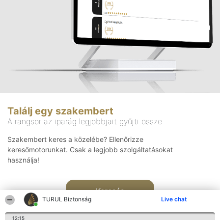
Találj egy szakembert
A rangsor az iparág legjobbjait gyűjti össze
Szakembert keres a közelébe? Ellenőrizze
keresőmotorunkat. Csak a legjobb szolgáltatásokat
használja!
Keresés
TURUL Biztonság
Live chat
12:15