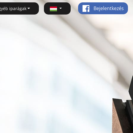
Bejelentkezés
gyéb iparágak