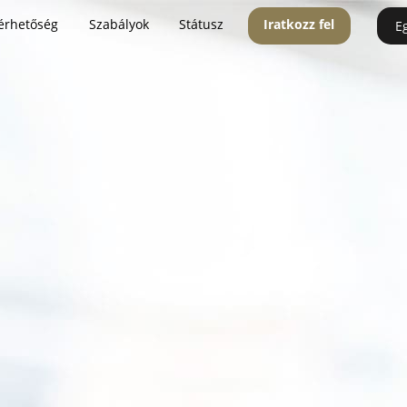
érhetőség
Szabályok
Státusz
Iratkozz fel
E