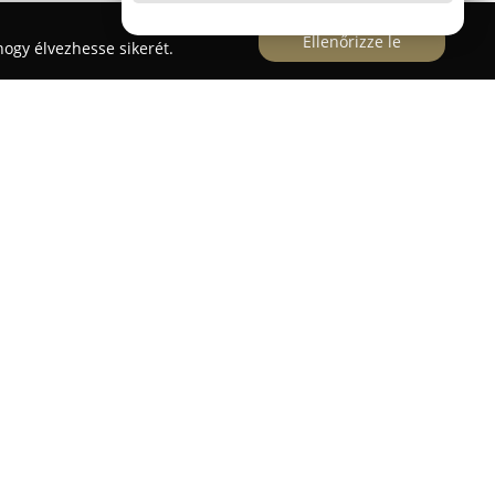
Ellenőrizze le
ogy élvezhesse sikerét.
ben magyar tulajdonban lévő vállalat, Ercsiben
biztonságtechnikai megoldásokat kínál
ai között szerepel objektumok távfelügyeleti
erek, riasztórendszerek, valamint tűzjelző és
ek telepítése és szervizelése. Az Alba Perzekútor
nap 24 órájában működő ügyeleti és készenléti
laszadást és a szakszerű beavatkozást.
zik a megbízhatóság, a szakértelem és a diszkréció.
jlesztik szolgáltatásaikat, kiemelten kezelve az