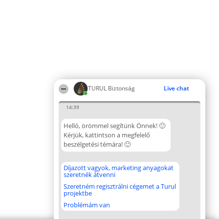
TURUL Biztonság
Live chat
14:39
Helló, örömmel segítünk Önnek! 🙂
Kérjük, kattintson a megfelelő
beszélgetési témára! 🙂
Díjazott vagyok, marketing anyagokat
szeretnék átvenni
Szeretném regisztrálni cégemet a Turul
projektbe
Problémám van