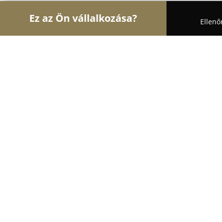
Ez az Ön vállalkozása?
Ellenő
Turul Biztonság
Biztonságtechnikai Szolgáltatás
Perzekútor
8.8
(11)
Ercsi, Ercsi
Mutasd a telefonszámot