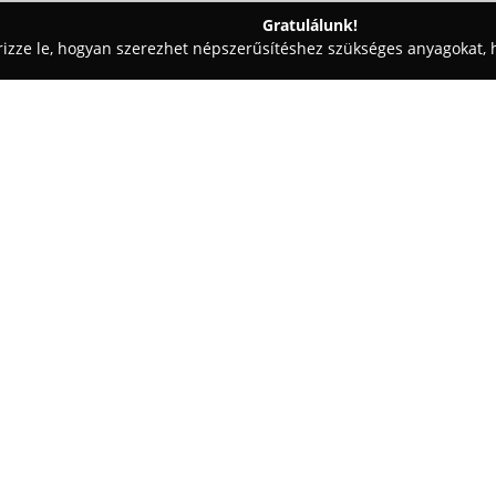
Gratulálunk!
rizze le, hogyan szerezhet népszerűsítéshez szükséges anyagokat, h
ok, Autóriasztók, Vagyonvédelem - Fejér
Perzekútor
Egy cég:
Perzekútor
, egy teljes mérték
tevékenykedik, és széles körű 
ügyfeleinek. A cég szolgáltatás
védelme, betörésvédelmi rendsz
kamerás élőfelügyeleti rendszer
Kft. diszpécserközpontjában a 
szolgálat biztosítja a gyors vá
A vállalat fő értékei közé tarto
Ezekre alapozva folyamatosan fe