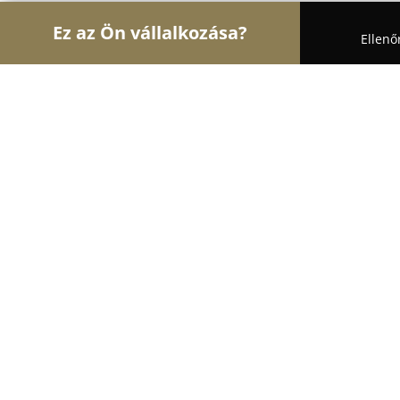
Ez az Ön vállalkozása?
Ellenő
Turul Biztonság
Biztonságtechnikai Szolgáltatá
G-SEC Biztonságtechnikai Rendszer 
8.9
(14)
Buzsák, Budapest
Mutasd a telefonszámot