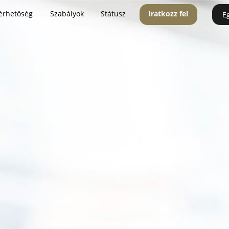
érhetőség
Szabályok
Státusz
Iratkozz fel
E