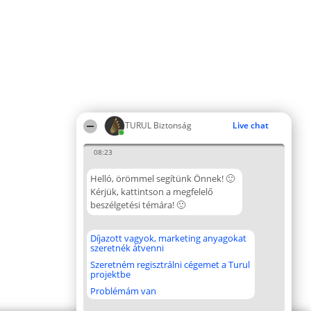
TURUL Biztonság
Live chat
08:23
Helló, örömmel segítünk Önnek! 🙂
Kérjük, kattintson a megfelelő
beszélgetési témára! 🙂
Díjazott vagyok, marketing anyagokat
szeretnék átvenni
Szeretném regisztrálni cégemet a Turul
projektbe
Problémám van