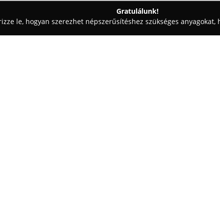
Gratulálunk!
rizze le, hogyan szerezhet népszerűsítéshez szükséges anyagokat, h
sok, Autóriasztók, Vagyonvédelem - Somogy
G-SEC Biztonságtech
Szerelés
Egy cég:
G-SEC Biztonságtechnikai Rend
elkötelezett szakmai hozzáállás
szolgáltatásokat, amelyek célja
nyugalmat teremtsenek. A vállal
ezen a területen, 2020-tól pedi
nyújtja szolgáltatásait ügyfele
kapumozgatók telepítése, fejlet
kamerás megfigyelőrendszerek i
A G-SEC Biztonságtechnika hang