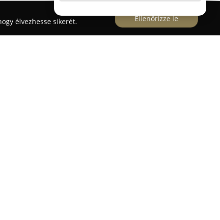
Ellenőrizze le
ogy élvezhesse sikerét.
nikai Rendszer Szerelés
szer Szerelés
jelentős tapasztalattal és
sal kínál átfogó biztonságtechnikai
, hogy otthonok és vállalkozások számára
kozás alapítója, Györei Gábor, 2015 óta dolgozik
g engedéllyel rendelkező egyéni vállalkozóként
inek. Fő profiljuk közé tartozik modern elektromos
t riasztórendszerek létrehozása, korszerű
ntegrálása és stabil hálózatok kialakítása.
súlyt fektet arra, hogy ne csak beüzemelje a