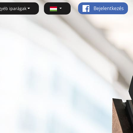
Bejelentkezés
gyéb iparágak