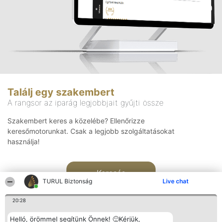
Találj egy szakembert
A rangsor az iparág legjobbjait gyűjti össze
Szakembert keres a közelébe? Ellenőrizze
keresőmotorunkat. Csak a legjobb szolgáltatásokat
használja!
Keresés
TURUL Biztonság
Live chat
20:28
Helló, örömmel segítünk Önnek! 🙂Kérjük,