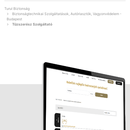
Turul Biztonság
Biztonságtechnikai Szolgáltatások, Autóriasztók, Vagyonvédelem -
Budapest
Tűzszerész Szolgáltató