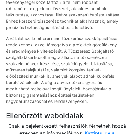
tevékenységei közé tartozik a fel nem robbant
robbanótestek, például lőszerek, aknák és bombák
felkutatása, azonosítása, illetve szakszerű hatástalanítása.
Ehhez korszerű tűzszerész technikát alkalmaznak, amely
precíz és biztonságos eljárást tesz lehetővé.
A vállalat szakemberei mind tűzszerész szakképesítéssel
rendelkeznek, ezzel támogatva a projektek gördülékeny
és eredményes kivitelezését. A Tűzszerész Szolgáltató
szolgáltatásai között megtalálhatók a tűzszerészeti
szakvélemények készítése, szakfelügyelet biztosítása,
műszeres talajkutatás, valamint komplex terület-
előkészítési munkák is, amelyek alapot adnak különféle
beruházásoknak. A cég piacvezetőként gyors és
megbízható reakcióval segíti ügyfeleit, hozzájárulva a
biztonság garantálásához építési területeken,
nagyberuházásoknál és rendezvényeken.
Ellenőrzött weboldalak
Csak a bejelentkezett felhasználók férhetnek hozzá
ezekhez az információkhoz.
Kattints ide a