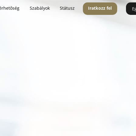
érhetőség
Szabályok
Státusz
Iratkozz fel
E