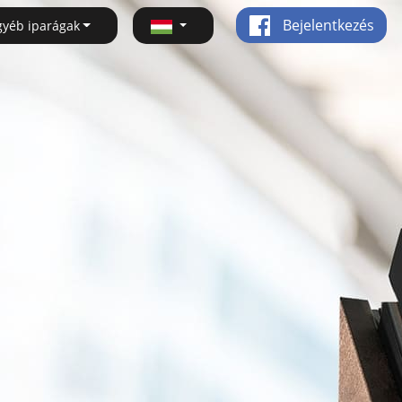
Bejelentkezés
gyéb iparágak