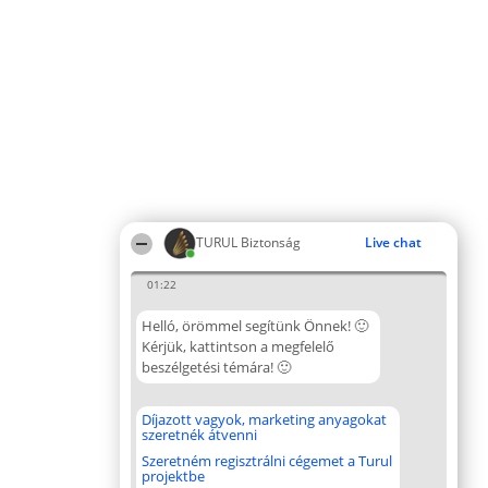
TURUL Biztonság
Live chat
01:22
Helló, örömmel segítünk Önnek! 🙂
Kérjük, kattintson a megfelelő
beszélgetési témára! 🙂
Díjazott vagyok, marketing anyagokat
szeretnék átvenni
Szeretném regisztrálni cégemet a Turul
projektbe