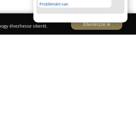
Problémám van
Ellenőrizze le
ogy élvezhesse sikerét.
den található, a Bujdosó György utca 7. szám
lgáltatásokkal foglalkozik. A vállalkozás a
 vállalkozásként indult, alapítójának több
e a biztonságtechnika, vagyonvédelem és
enységei közé tartoznak a biztonságtechnikai
ntartása, például modern riasztórendszerek,
mi rendszerek, valamint kaputelefonok és
kiépítése.