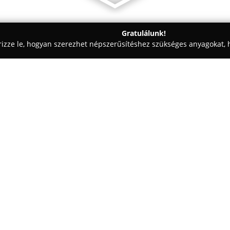
Gratulálunk!
rizze le, hogyan szerezhet népszerűsítéshez szükséges anyagokat, h
sok, Autóriasztók, Vagyonvédelem - Szeged
Ergokomp Kft.
Egy cég:
Ergokomp Kft.
székhelye Szege
alatt, ahol átfogó biztonsági szo
kilencvenes évek elején családi
évtizedes tapasztalatára építv
Mutass többet >>
tűzvédelem területén. Fő tevék
rendszerek telepítése és karba
beléptető rendszerek, tűzvédel
kamerás megfigyelőrendszerek 