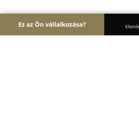
Ez az Ön vállalkozása?
Ellenő
Turul Biztonság
Biztonságtechnikai Szolgáltatá
Ergokomp Kft.
8.1
(6)
Szeged, Bujdosó György u. 7