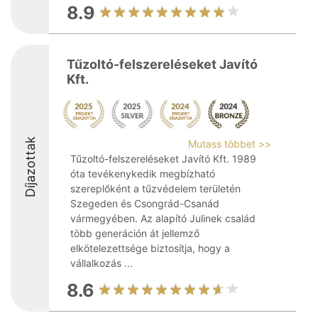
8.9
Tűzoltó-felszereléseket Javító
Kft.
Díjazottak
Mutass többet >>
Tűzoltó-felszereléseket Javító Kft. 1989
óta tevékenykedik megbízható
szereplőként a tűzvédelem területén
Szegeden és Csongrád-Csanád
vármegyében. Az alapító Julinek család
több generáción át jellemző
elkötelezettsége biztosítja, hogy a
vállalkozás ...
8.6