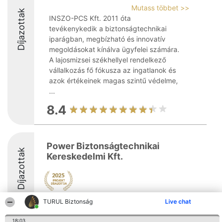
Mutass többet >>
Díjazottak
INSZO-PCS Kft. 2011 óta
tevékenykedik a biztonságtechnikai
iparágban, megbízható és innovatív
megoldásokat kínálva ügyfelei számára.
A lajosmizsei székhellyel rendelkező
vállalkozás fő fókusza az ingatlanok és
azok értékeinek magas szintű védelme,
...
8.4
Power Biztonságtechnikai
Díjazottak
Kereskedelmi Kft.
TURUL Biztonság
Live chat
8
18:03