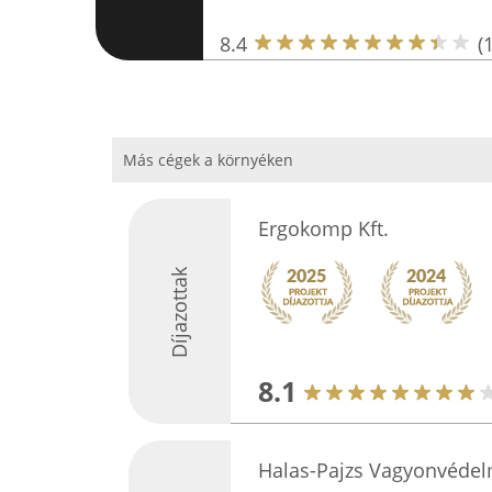
8.4
(
Más cégek a környéken
Ergokomp Kft.
Díjazottak
8.1
Halas-Pajzs Vagyonvédelm