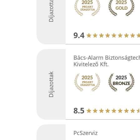
Díjazottak
9.4
Bács-Alarm Biztonságtech
Kivitelező Kft.
Díjazottak
8.5
PcSzerviz