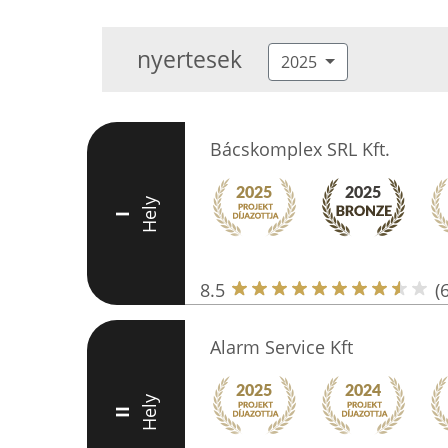
nyertesek
2025
Bácskomplex SRL Kft.
Hely
I
8.5
(6
Alarm Service Kft
Hely
II