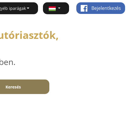
Bejelentkezés
gyéb iparágak
utóriasztók,
ben.
Keresés