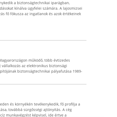
nykedik a biztonságtechnikai iparágban,
ásokat kínálva ügyfelei számára. A lajosmizsei
zás fő fókusza az ingatlanok és azok értékeinek
. Magyarországon működő, több évtizedes
 vállalkozás az elektronikus biztonsági
apítójának biztonságtechnikai pályafutása 1989-
eden és környékén tevékenykedik, fő profilja a
ítása, továbbá sürgősségi ajtónyitás. A cég
íz munkavégzést képvisel, ide értve a