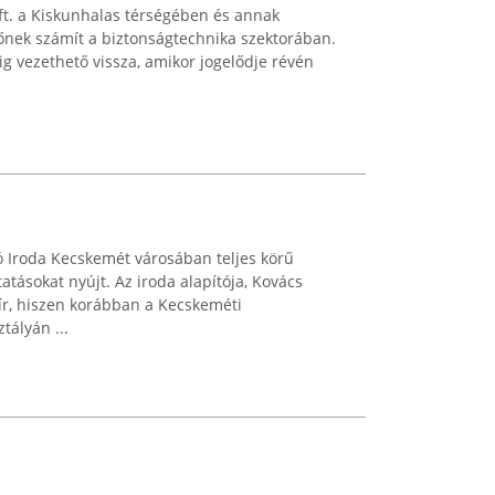
ft. a Kiskunhalas térségében és annak
nek számít a biztonságtechnika szektorában.
ig vezethető vissza, amikor jogelődje révén
Iroda Kecskemét városában teljes körű
atásokat nyújt. Az iroda alapítója, Kovács
 bír, hiszen korábban a Kecskeméti
ályán ...