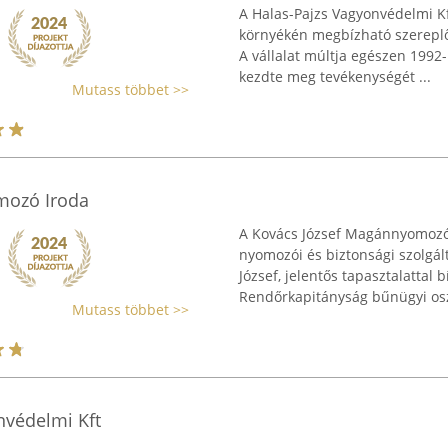
A Halas-Pajzs Vagyonvédelmi K
környékén megbízható szereplő
A vállalat múltja egészen 1992-
kezdte meg tevékenységét ...
Mutass többet >>
mozó Iroda
A Kovács József Magánnyomozó 
nyomozói és biztonsági szolgált
József, jelentős tapasztalattal
Rendőrkapitányság bűnügyi oszt
Mutass többet >>
nvédelmi Kft