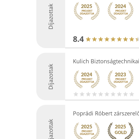
Díjazottak
8.4
Kulich Biztonságtechnikai
Díjazottak
Poprádi Róbert zárszerel
Díjazottak