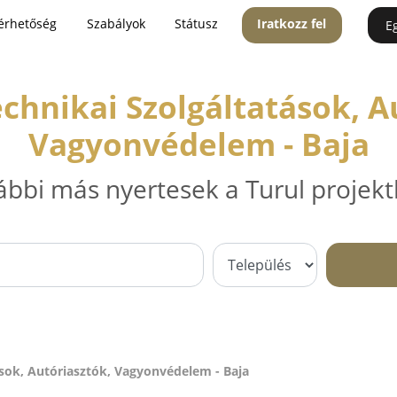
érhetőség
Szabályok
Státusz
Iratkozz fel
E
chnikai Szolgáltatások, A
Vagyonvédelem - Baja
ábbi más nyertesek a Turul projekt
ások, Autóriasztók, Vagyonvédelem - Baja