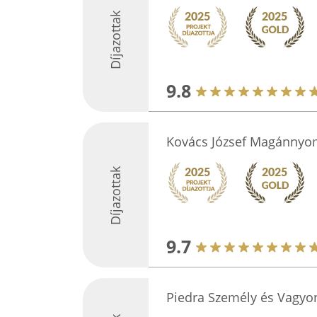
Díjazottak
9.8
Kovács József Magánnyo
Díjazottak
9.7
Piedra Személy és Vagyo