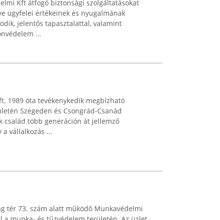
lmi Kft átfogó biztonsági szolgáltatásokat
tve ügyfelei értékeinek és nyugalmának
ik, jelentős tapasztalattal, valamint
onvédelem ...
Kft. 1989 óta tevékenykedik megbízható
rületén Szegeden és Csongrád-Csanád
k család több generáción át jellemző
 a vállalkozás ...
g tér 73. szám alatt működő Munkavédelmi
l a munka- és tűzvédelem területén. Az üzlet