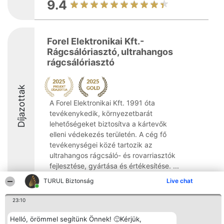
9.4
Forel Elektronikai Kft.-
Rágcsálóriasztó, ultrahangos
rágcsálóriasztó
Díjazottak
A Forel Elektronikai Kft. 1991 óta
tevékenykedik, környezetbarát
lehetőségeket biztosítva a kártevők
elleni védekezés területén. A cég fő
tevékenységei közé tartozik az
ultrahangos rágcsáló- és rovarriasztók
fejlesztése, gyártása és értékesítése. ...
TURUL Biztonság
Live chat
9.6
23:10
Helló, örömmel segítünk Önnek! 🙂Kérjük,
Rangsorszervező
Népszavazás
Elérhetőség