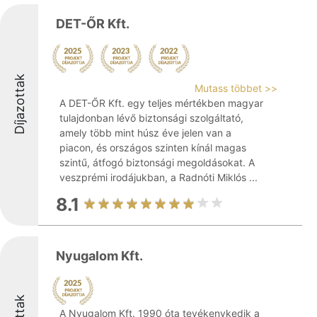
DET-ŐR Kft.
Díjazottak
Mutass többet >>
A DET-ŐR Kft. egy teljes mértékben magyar
tulajdonban lévő biztonsági szolgáltató,
amely több mint húsz éve jelen van a
piacon, és országos szinten kínál magas
szintű, átfogó biztonsági megoldásokat. A
veszprémi irodájukban, a Radnóti Miklós ...
8.1
Nyugalom Kft.
A Nyugalom Kft. 1990 óta tevékenykedik a