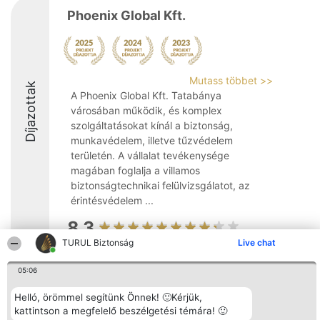
Phoenix Global Kft.
Mutass többet >>
Díjazottak
A Phoenix Global Kft. Tatabánya
városában működik, és komplex
szolgáltatásokat kínál a biztonság,
munkavédelem, illetve tűzvédelem
területén. A vállalat tevékenysége
magában foglalja a villamos
biztonságtechnikai felülvizsgálatot, az
érintésvédelem ...
8.3
TURUL Biztonság
Live chat
05:06
Rangsorszervező
Népszavazás
Elérhetőség
SC Beautiful Company S.R.L.
Nyertesek
Elérhetőség
Helló, örömmel segítünk Önnek! 🙂Kérjük,
Bulevardul Aleea Timișul De
Az összes
Sus Nr. 2, Bl. A30, Sc. A, Et.
kattintson a megfelelő beszélgetési témára! 🙂
díjazottak