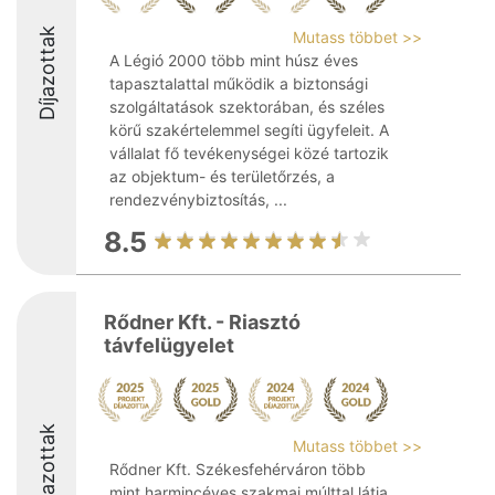
Díjazottak
Mutass többet >>
A Légió 2000 több mint húsz éves
tapasztalattal működik a biztonsági
szolgáltatások szektorában, és széles
körű szakértelemmel segíti ügyfeleit. A
vállalat fő tevékenységei közé tartozik
az objektum- és területőrzés, a
rendezvénybiztosítás, ...
8.5
Rődner Kft. - Riasztó
távfelügyelet
Díjazottak
Mutass többet >>
Rődner Kft. Székesfehérváron több
mint harmincéves szakmai múlttal látja