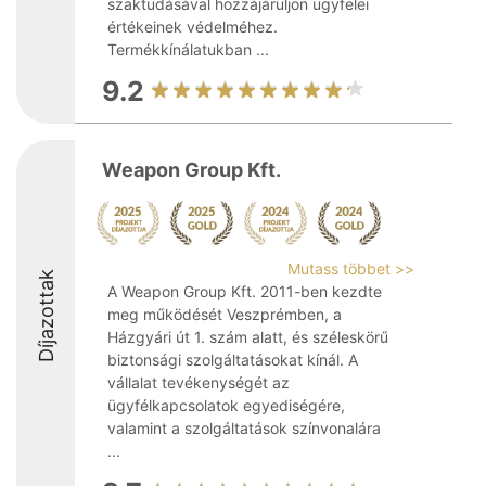
szaktudásával hozzájáruljon ügyfelei
értékeinek védelméhez.
Termékkínálatukban ...
9.2
Weapon Group Kft.
Mutass többet >>
Díjazottak
A Weapon Group Kft. 2011-ben kezdte
meg működését Veszprémben, a
Házgyári út 1. szám alatt, és széleskörű
biztonsági szolgáltatásokat kínál. A
vállalat tevékenységét az
ügyfélkapcsolatok egyediségére,
valamint a szolgáltatások színvonalára
...