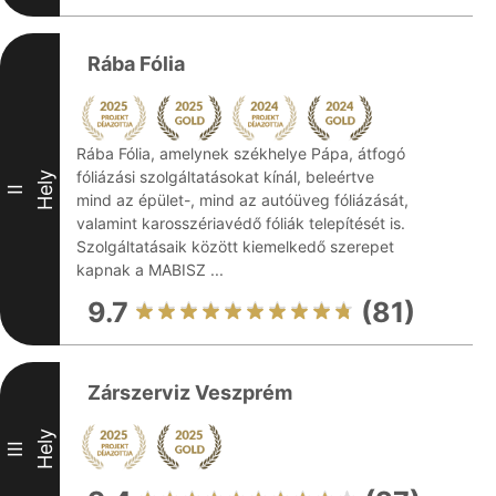
Rába Fólia
Rába Fólia, amelynek székhelye Pápa, átfogó
fóliázási szolgáltatásokat kínál, beleértve
Hely
II
mind az épület-, mind az autóüveg fóliázását,
valamint karosszériavédő fóliák telepítését is.
Szolgáltatásaik között kiemelkedő szerepet
kapnak a MABISZ ...
9.7
(81)
Zárszerviz Veszprém
Hely
III