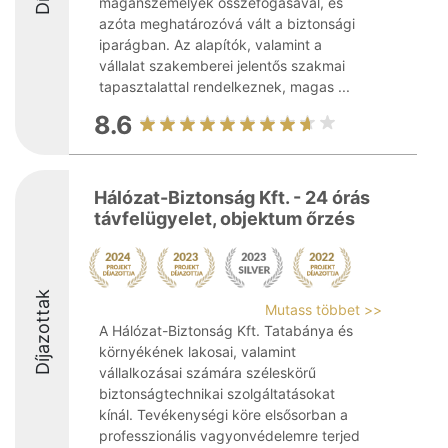
magánszemélyek összefogásával, és
azóta meghatározóvá vált a biztonsági
iparágban. Az alapítók, valamint a
vállalat szakemberei jelentős szakmai
tapasztalattal rendelkeznek, magas ...
8.6
Hálózat-Biztonság Kft. - 24 órás
távfelügyelet, objektum őrzés
Díjazottak
Mutass többet >>
A Hálózat-Biztonság Kft. Tatabánya és
környékének lakosai, valamint
vállalkozásai számára széleskörű
biztonságtechnikai szolgáltatásokat
kínál. Tevékenységi köre elsősorban a
professzionális vagyonvédelemre terjed