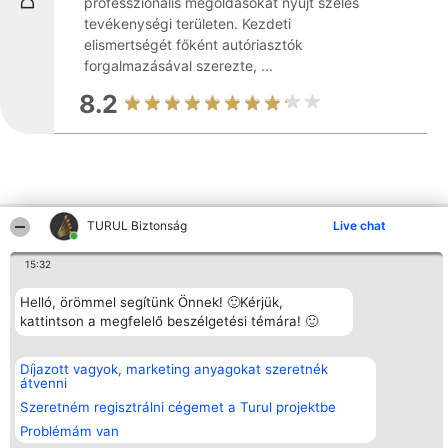
professzionális megoldásokat nyújt széles
tevékenységi területen. Kezdeti
elismertségét főként autóriasztók
forgalmazásával szerezte, ...
8.2
TURUL Biztonság
Live chat
Más cégek a környéken
15:32
Helló, örömmel segítünk Önnek! 🙂Kérjük,
Rangsorszervező
Népszavazás
Elérhetőség
kattintson a megfelelő beszélgetési témára! 🙂
SC Beautiful Company S.R.L.
Nyertesek
Elérhetőség
Bulevardul Aleea Timișul De
Az összes
Sus Nr. 2, Bl. A30, Sc. A, Et.
díjazottak
4, Ap. 13
listája
Díjazott vagyok, marketing anyagokat szeretnék
Bukarest 53-238
Szabályok
átvenni
Adószám 36737675
Státusz
Szeretném regisztrálni cégemet a Turul projektbe
tel: +363 033 425 71
Polityka
Prywatności
Problémám van