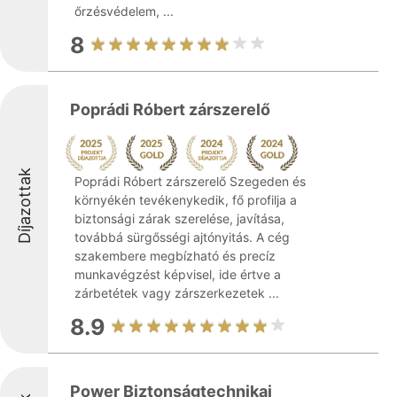
őrzésvédelem, ...
8
Poprádi Róbert zárszerelő
Díjazottak
Poprádi Róbert zárszerelő Szegeden és
környékén tevékenykedik, fő profilja a
biztonsági zárak szerelése, javítása,
továbbá sürgősségi ajtónyitás. A cég
szakembere megbízható és precíz
munkavégzést képvisel, ide értve a
zárbetétek vagy zárszerkezetek ...
8.9
Power Biztonságtechnikai