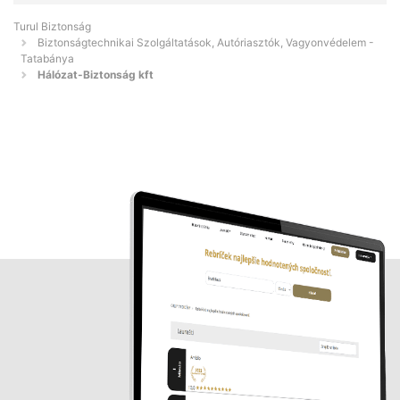
Turul Biztonság
Biztonságtechnikai Szolgáltatások, Autóriasztók, Vagyonvédelem -
Tatabánya
Hálózat-Biztonság kft