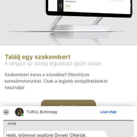
Találj egy szakembert
A rangsor az iparág legjobbjait gyűjti össze
Szakembert keres a közelébe? Ellenőrizze
keresőmotorunkat. Csak a legjobb szolgáltatásokat
használja!
Keresés
TURUL Biztonság
Live chat
03:56
Helló, örömmel segítünk Önnek! 🙂Kérjük,