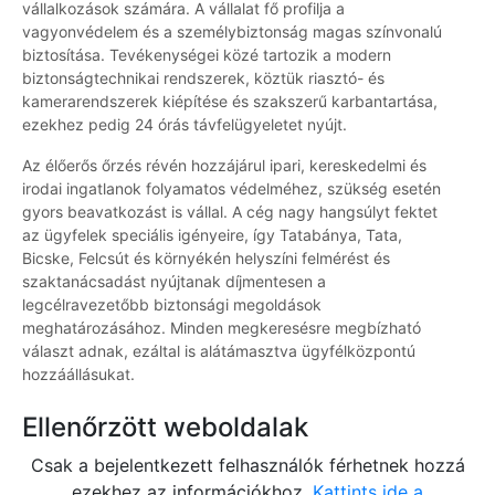
vállalkozások számára. A vállalat fő profilja a
vagyonvédelem és a személybiztonság magas színvonalú
biztosítása. Tevékenységei közé tartozik a modern
biztonságtechnikai rendszerek, köztük riasztó- és
kamerarendszerek kiépítése és szakszerű karbantartása,
ezekhez pedig 24 órás távfelügyeletet nyújt.
Az élőerős őrzés révén hozzájárul ipari, kereskedelmi és
irodai ingatlanok folyamatos védelméhez, szükség esetén
gyors beavatkozást is vállal. A cég nagy hangsúlyt fektet
az ügyfelek speciális igényeire, így Tatabánya, Tata,
Bicske, Felcsút és környékén helyszíni felmérést és
szaktanácsadást nyújtanak díjmentesen a
legcélravezetőbb biztonsági megoldások
meghatározásához. Minden megkeresésre megbízható
választ adnak, ezáltal is alátámasztva ügyfélközpontú
hozzáállásukat.
Ellenőrzött weboldalak
Csak a bejelentkezett felhasználók férhetnek hozzá
ezekhez az információkhoz.
Kattints ide a