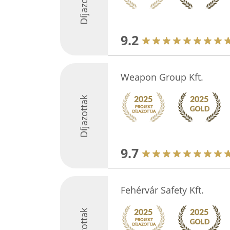
Díjazottak
9.2
Weapon Group Kft.
Díjazottak
9.7
Fehérvár Safety Kft.
Díjazottak