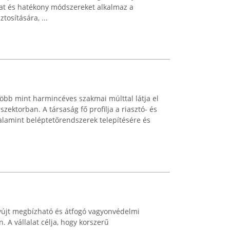
kat és hatékony módszereket alkalmaz a
tosítására, ...
öbb mint harmincéves szakmai múlttal látja el
szektorban. A társaság fő profilja a riasztó- és
alamint beléptetőrendszerek telepítésére és
yújt megbízható és átfogó vagyonvédelmi
 A vállalat célja, hogy korszerű