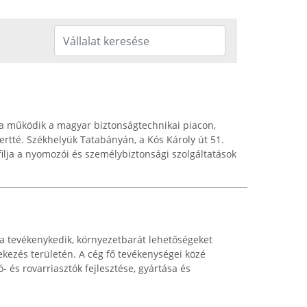
ta működik a magyar biztonságtechnikai piacon,
rtté. Székhelyük Tatabányán, a Kós Károly út 51.
rofilja a nyomozói és személybiztonsági szolgáltatások
óta tevékenykedik, környezetbarát lehetőségeket
dekezés területén. A cég fő tevékenységei közé
- és rovarriasztók fejlesztése, gyártása és