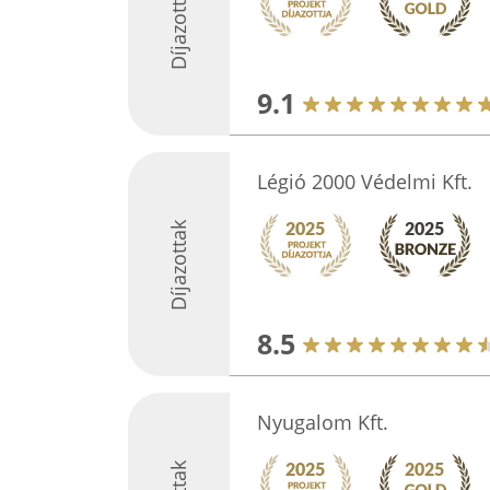
Díjazottak
9.1
Légió 2000 Védelmi Kft.
Díjazottak
8.5
Nyugalom Kft.