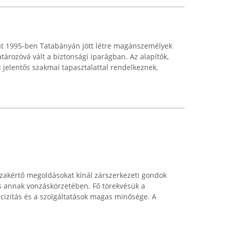
lat 1995-ben Tatabányán jött létre magánszemélyek
ározóvá vált a biztonsági iparágban. Az alapítók,
 jelentős szakmai tapasztalattal rendelkeznek,
zakértő megoldásokat kínál zárszerkezeti gondok
 annak vonzáskörzetében. Fő törekvésük a
ecizitás és a szolgáltatások magas minősége. A