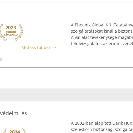
A Phoenix Global Kft. Tatabán
szolgáltatásokat kínál a bizto
A vállalat tevékenysége magába
felülvizsgálatot, az érintésvédel
Mutass többet >>
gvédelmi és
A 2002-ben alapított Derik Hu
széleskörű biztonsági szolgálta