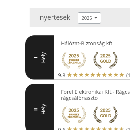
nyertesek
2025
Hálózat-Biztonság kft
Hely
I
9.8
(
Forel Elektronikai Kft.- Rágc
rágcsálóriasztó
Hely
II
9.6
(