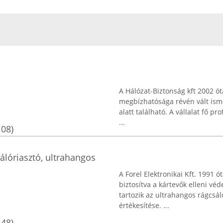
A Hálózat-Biztonság kft 2002 ó
megbízhatósága révén vált isme
alatt található. A vállalat fő p
...
108)
sálóriasztó, ultrahangos
A Forel Elektronikai Kft. 1991 
biztosítva a kártevők elleni vé
tartozik az ultrahangos rágcsáló
értékesítése. ...
148)