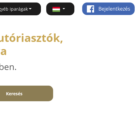
Bejelentkezés
gyéb iparágak
utóriasztók,
ya
ben.
Keresés