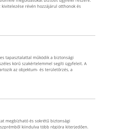
lönféle megoldásokat biztosít ügyfelei részére.
íz kivitelezése révén hozzájárul otthonok és
es tapasztalattal működik a biztonsági
széles körű szakértelemmel segíti ügyfeleit. A
artozik az objektum- és területőrzés, a
tat megbízható és sokrétű biztonsági
szprémből kiindulva több régióra kiterjedően.