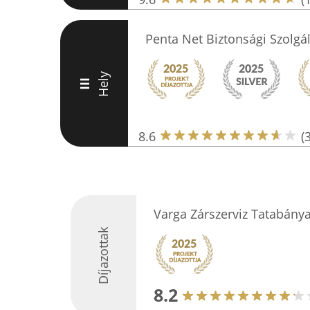
Penta Net Biztonsági Szolgál
Hely
III
8.6
(
Varga Zárszerviz Tatabány
Díjazottak
8.2