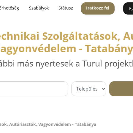
érhetőség
Szabályok
Státusz
Iratkozz fel
E
chnikai Szolgáltatások, A
agyonvédelem - Tatabán
ábbi más nyertesek a Turul projekt
ások, Autóriasztók, Vagyonvédelem - Tatabánya