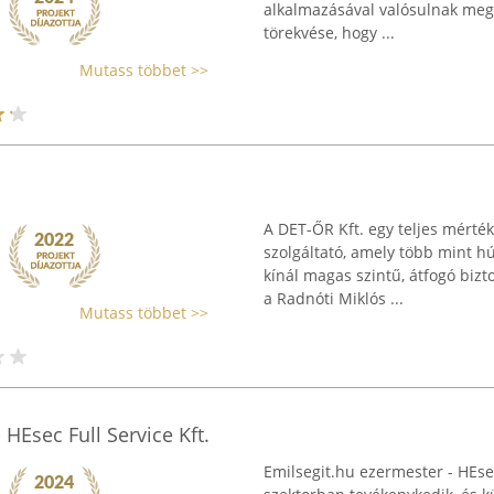
alkalmazásával valósulnak meg. 
törekvése, hogy ...
Mutass többet >>
A DET-ŐR Kft. egy teljes mérté
szolgáltató, amely több mint hú
kínál magas szintű, átfogó biz
a Radnóti Miklós ...
Mutass többet >>
 HEsec Full Service Kft.
Emilsegit.hu ezermester - HEsec