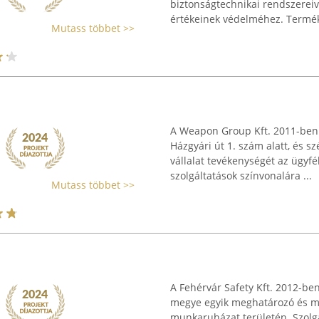
biztonságtechnikai rendszereiv
értékeinek védelméhez. Termék
Mutass többet >>
A Weapon Group Kft. 2011-be
Házgyári út 1. szám alatt, és sz
vállalat tevékenységét az ügyf
szolgáltatások színvonalára ...
Mutass többet >>
A Fehérvár Safety Kft. 2012-ben 
megye egyik meghatározó és m
munkaruházat területén. Szolgál