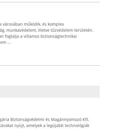
ya városában működik, és komplex
nság, munkavédelem, illetve tűzvédelem területén.
n foglalja a villamos biztonságtechnikai
em ...
ngária Biztonságvédelmi és Magánnyomozó Kft.
tásokat nyújt, amelyek a legújabb technológiák