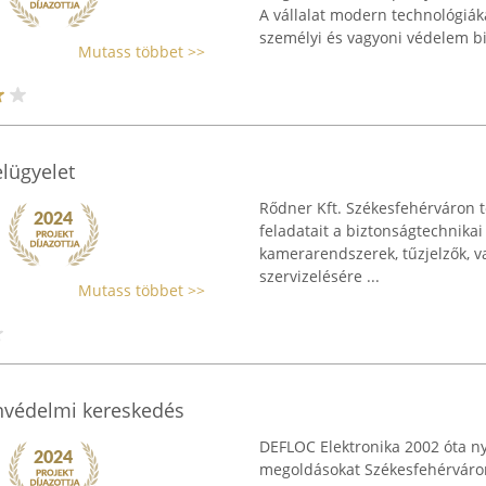
A vállalat modern technológiá
személyi és vagyoni védelem biz
Mutass többet >>
elügyelet
Rődner Kft. Székesfehérváron t
feladatait a biztonságtechnikai 
kamerarendszerek, tűzjelzők, v
szervizelésére ...
Mutass többet >>
onvédelmi kereskedés
DEFLOC Elektronika 2002 óta n
megoldásokat Székesfehérváron.