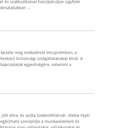
el és szaktudásával hozzájáruljon ügyfelei
kínálatukban ...
n kezdte meg működését Veszprémben, a
éleskörű biztonsági szolgáltatásokat kínál. A
élkapcsolatok egyediségére, valamint a
jött létre, és azóta Székesfehérvár, illetve Fejér
egbízható szereplője a munkavédelem és
tatásai ipari vállalatokat, vállalkozókat és