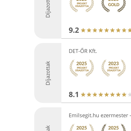
Díjazottak
9.2
DET-ŐR Kft.
Díjazottak
8.1
Emilsegit.hu ezermester -