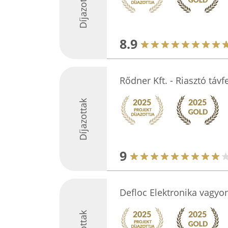
Díjazottak
8.9
Rődner Kft. - Riasztó távf
Díjazottak
9
Defloc Elektronika vagy