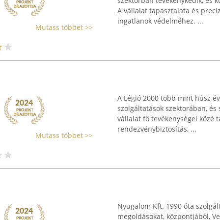
szektorban tevékenykedik, és kü
A vállalat tapasztalata és prec
ingatlanok védelméhez. ...
Mutass többet >>
A Légió 2000 több mint húsz év
szolgáltatások szektorában, és 
vállalat fő tevékenységei közé t
rendezvénybiztosítás, ...
Mutass többet >>
Nyugalom Kft. 1990 óta szolgál
megoldásokat, központjából, Ve