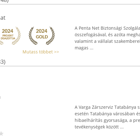
at
A Penta Net Biztonsági Szolgá
összefogásával, és azóta meghat
valamint a vállalat szakemberei
magas ...
Mutass többet >>
33)
a
A Varga Zárszerviz Tatabánya s
esetén Tatabánya városában és
hibaelhárítás gyorsasága, a pr
tevékenységek között ...