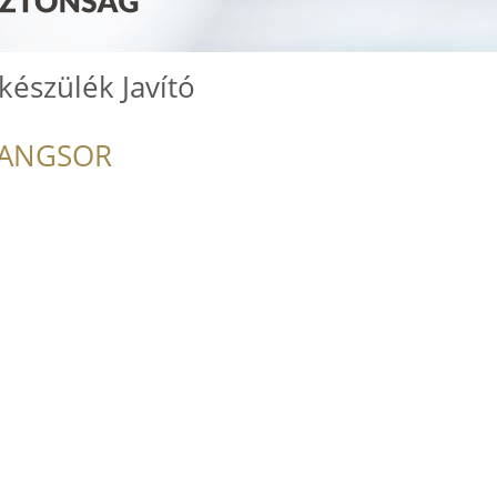
készülék Javító
RANGSOR