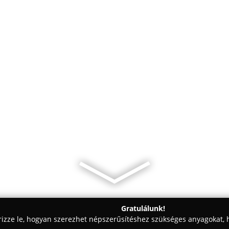
Gratulálunk!
rizze le, hogyan szerezhet népszerűsítéshez szükséges anyagokat, h