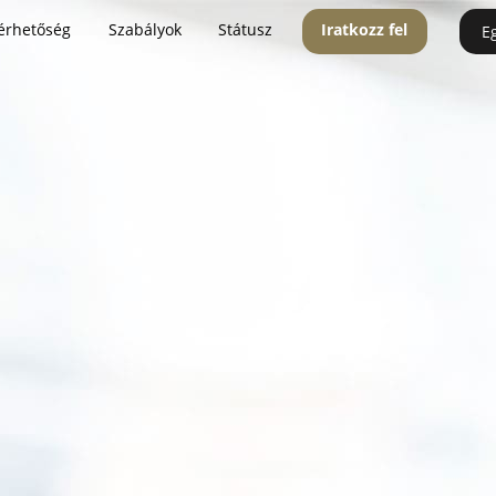
érhetőség
Szabályok
Státusz
Iratkozz fel
E