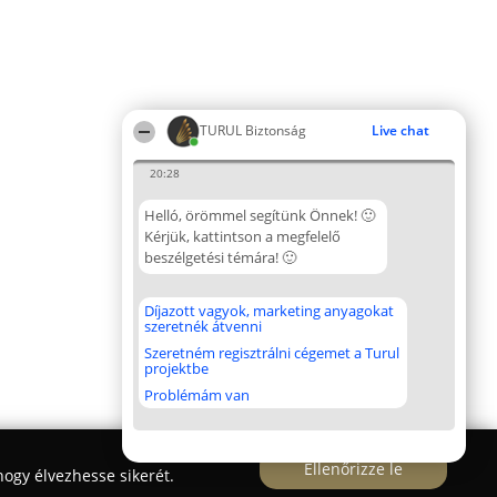
TURUL Biztonság
Live chat
20:28
Helló, örömmel segítünk Önnek! 🙂
Kérjük, kattintson a megfelelő
beszélgetési témára! 🙂
Díjazott vagyok, marketing anyagokat
szeretnék átvenni
Szeretném regisztrálni cégemet a Turul
projektbe
Problémám van
Ellenőrizze le
ogy élvezhesse sikerét.