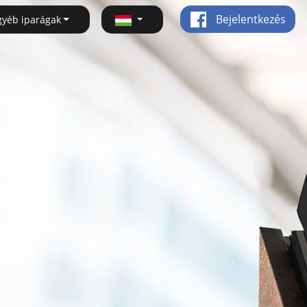
Bejelentkezés
gyéb iparágak