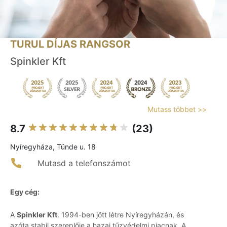
TURUL DÍJAS RANGSOR
Spinkler Kft
Mutass többet >>
8.7
(23)
Nyíregyháza, Tünde u. 18
Mutasd a telefonszámot
Egy cég:
A
Spinkler Kft
. 1994-ben jött létre Nyíregyházán, és
azóta stabil szereplője a hazai tűzvédelmi piacnak. A