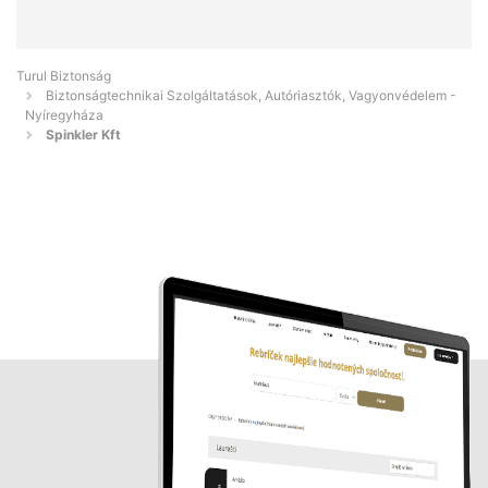
Turul Biztonság
Biztonságtechnikai Szolgáltatások, Autóriasztók, Vagyonvédelem -
Nyíregyháza
Spinkler Kft