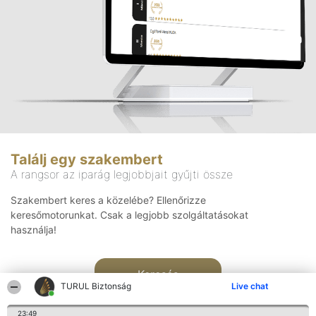
Találj egy szakembert
A rangsor az iparág legjobbjait gyűjti össze
Szakembert keres a közelébe? Ellenőrizze
keresőmotorunkat. Csak a legjobb szolgáltatásokat
használja!
Keresés
TURUL Biztonság
Live chat
23:49