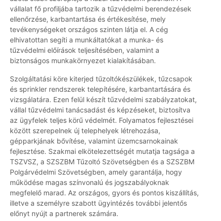
vállalat fő profiljába tartozik a tűzvédelmi berendezések
ellenőrzése, karbantartása és értékesítése, mely
tevékenységeket országos szinten látja el. A cég
elhivatottan segíti a munkáltatókat a munka- és
tűzvédelmi előírások teljesítésében, valamint a
biztonságos munkakörnyezet kialakításában.
Szolgáltatási köre kiterjed tűzoltókészülékek, tűzcsapok
és sprinkler rendszerek telepítésére, karbantartására és
vizsgálatára. Ezen felül készít tűzvédelmi szabályzatokat,
vállal tűzvédelmi tanácsadást és képzéseket, biztosítva
az ügyfelek teljes körű védelmét. Folyamatos fejlesztései
között szerepelnek új telephelyek létrehozása,
gépparkjának bővítése, valamint üzemcsarnokainak
fejlesztése. Szakmai elkötelezettségét mutatja tagsága a
TSZVSZ, a SZSZBM Tűzoltó Szövetségben és a SZSZBM
Polgárvédelmi Szövetségben, amely garantálja, hogy
működése magas színvonalú és jogszabályoknak
megfelelő marad. Az országos, gyors és pontos kiszállítás,
illetve a személyre szabott ügyintézés további jelentős
előnyt nyújt a partnerek számára.