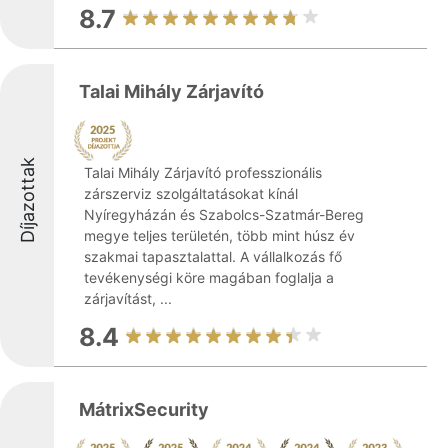
8.7
Talai Mihály Zárjavító
Díjazottak
Talai Mihály Zárjavító professzionális
zárszerviz szolgáltatásokat kínál
Nyíregyházán és Szabolcs-Szatmár-Bereg
megye teljes területén, több mint húsz év
szakmai tapasztalattal. A vállalkozás fő
tevékenységi köre magában foglalja a
zárjavítást, ...
8.4
MátrixSecurity