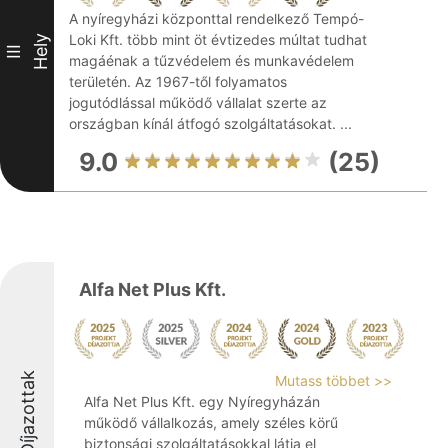
A nyíregyházi központtal rendelkező Tempó-
Loki Kft. több mint öt évtizedes múltat tudhat
Hely
III
magáénak a tűzvédelem és munkavédelem
területén. Az 1967-től folyamatos
jogutódlással működő vállalat szerte az
országban kínál átfogó szolgáltatásokat. ...
9.0
(25)
Alfa Net Plus Kft.
Díjazottak
Mutass többet >>
Alfa Net Plus Kft. egy Nyíregyházán
működő vállalkozás, amely széles körű
biztonsági szolgáltatásokkal látja el