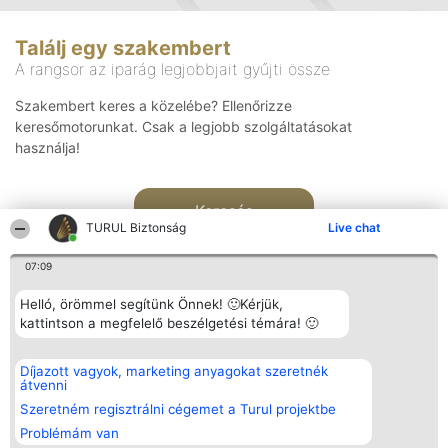
Találj egy szakembert
A rangsor az iparág legjobbjait gyűjti össze
Szakembert keres a közelébe? Ellenőrizze
keresőmotorunkat. Csak a legjobb szolgáltatásokat
használja!
Keresés
TURUL Biztonság
Live chat
07:09
Helló, örömmel segítünk Önnek! 🙂Kérjük,
kattintson a megfelelő beszélgetési témára! 🙂
Rangsorszervező
Népszavazás
Elérhetőség
Díjazott vagyok, marketing anyagokat szeretnék
SC Beautiful Company S.R.L.
Nyertesek
Elérhetőség
átvenni
Bulevardul Aleea Timișul De
Az összes
Sus Nr. 2, Bl. A30, Sc. A, Et.
díjazottak
Szeretném regisztrálni cégemet a Turul projektbe
4, Ap. 13
listája
Problémám van
Bukarest 53-238
Szabályok
Adószám 36737675
Státusz