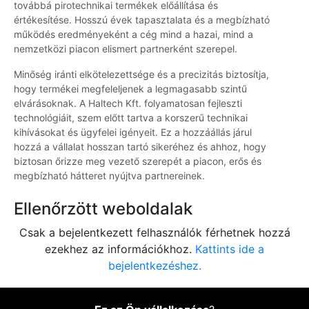
továbbá pirotechnikai termékek előállítása és
értékesítése. Hosszú évek tapasztalata és a megbízható
működés eredményeként a cég mind a hazai, mind a
nemzetközi piacon elismert partnerként szerepel.
Minőség iránti elkötelezettsége és a precizitás biztosítja,
hogy termékei megfeleljenek a legmagasabb szintű
elvárásoknak. A Haltech Kft. folyamatosan fejleszti
technológiáit, szem előtt tartva a korszerű technikai
kihívásokat és ügyfelei igényeit. Ez a hozzáállás járul
hozzá a vállalat hosszan tartó sikeréhez és ahhoz, hogy
biztosan őrizze meg vezető szerepét a piacon, erős és
megbízható hátteret nyújtva partnereinek.
Ellenőrzött weboldalak
Csak a bejelentkezett felhasználók férhetnek hozzá
ezekhez az információkhoz.
Kattints ide a
bejelentkezéshez.